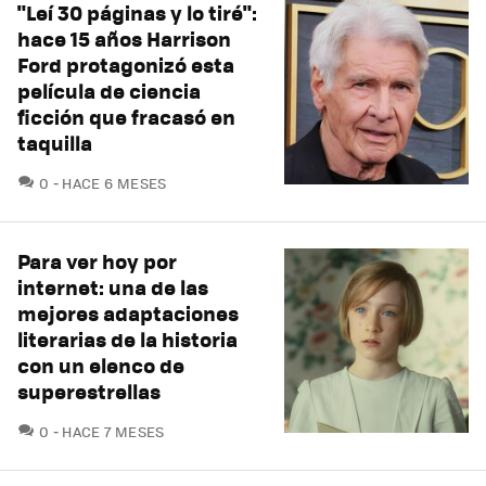
"Leí 30 páginas y lo tiré":
hace 15 años Harrison
Ford protagonizó esta
película de ciencia
ficción que fracasó en
taquilla
COMENTARIOS
0
HACE 6 MESES
Para ver hoy por
internet: una de las
mejores adaptaciones
literarias de la historia
con un elenco de
superestrellas
COMENTARIOS
0
HACE 7 MESES