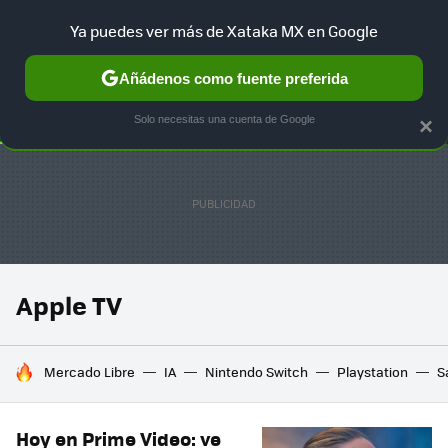
Ya puedes ver más de Xataka MX en Google
SELECCIÓN
GAMING
HOME
AUTO
TERRITORIO SAM
Añádenos como fuente preferida
Solo necesitas una cuenta de Google
×
Apple TV
HOY SE HABLA DE
Mercado Libre
IA
Nintendo Switch
Playstation
S
Hoy en Prime Video: ve