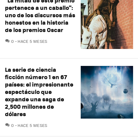
"La mitad de este premio
pertenece a un caballo":
uno de los discursos más
honestos en la historia
de los premios Oscar
COMENTARIOS
0
HACE 5 MESES
La serie de ciencia
ficción número 1 en 67
países: el impresionante
espectáculo que
expande una saga de
2,500 millones de
dólares
COMENTARIOS
0
HACE 5 MESES