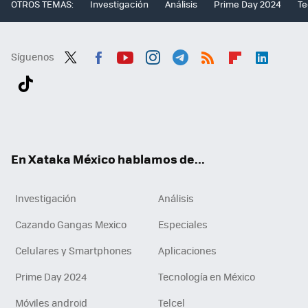
OTROS TEMAS:
Investigación
Análisis
Prime Day 2024
Te
Síguenos
Twit
Fac
You
Inst
Tele
RSS
Flip
Link
ter
ebo
tub
agr
gra
boa
edI
Tikt
ok
e
am
m
rd
n
ok
En Xataka México hablamos de...
Investigación
Análisis
Cazando Gangas Mexico
Especiales
Celulares y Smartphones
Aplicaciones
Prime Day 2024
Tecnología en México
Móviles android
Telcel