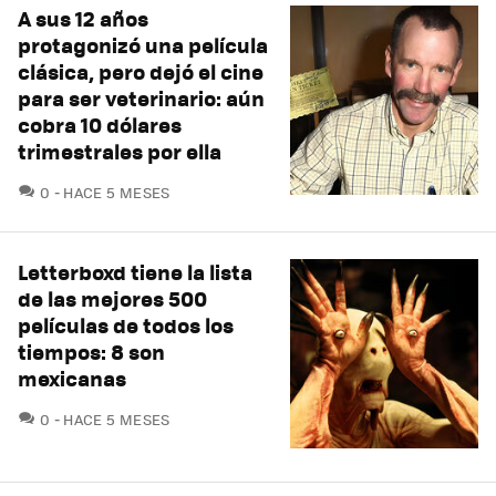
A sus 12 años
protagonizó una película
clásica, pero dejó el cine
para ser veterinario: aún
cobra 10 dólares
trimestrales por ella
COMENTARIOS
0
HACE 5 MESES
Letterboxd tiene la lista
de las mejores 500
películas de todos los
tiempos: 8 son
mexicanas
COMENTARIOS
0
HACE 5 MESES