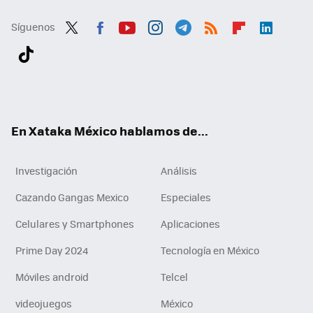
Síguenos
Twit
Fac
You
Inst
Tele
RSS
Flip
Link
ter
ebo
tub
agr
gra
boa
edI
Tikt
ok
e
am
m
rd
n
ok
En Xataka México hablamos de...
Investigación
Análisis
Cazando Gangas Mexico
Especiales
Celulares y Smartphones
Aplicaciones
Prime Day 2024
Tecnología en México
Móviles android
Telcel
videojuegos
México