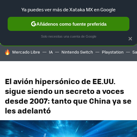
Ya puedes ver más de Xataka MX en Google
SELECCIÓN
GAMING
HOME
AUTO
TERRITORIO SAM
Añádenos como fuente preferida
Solo necesitas una cuenta de Google
×
HOY SE HABLA DE
Mercado Libre
IA
Nintendo Switch
Playstation
S
El avión hipersónico de EE.UU.
sigue siendo un secreto a voces
desde 2007: tanto que China ya se
les adelantó