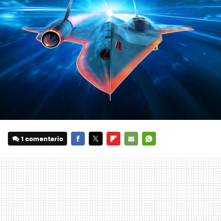
1 comentario
FACEBOOK
TWITTER
FLIPBOARD
E-
WHATSAPP
MAIL