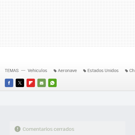
TEMAS
Vehiculos
Aeronave
Estados Unidos
Ch
FACEBOOK
TWITTER
FLIPBOARD
E-
WHATSAPP
MAIL
Comentarios cerrados