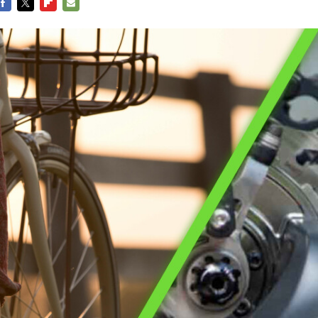
FACEBOOK
TWITTER
FLIPBOARD
E-
MAIL