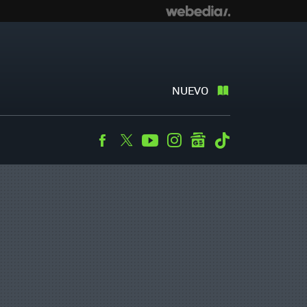
NUEVO
Facebook
Twitter
Youtube
Instagram
googlenews
Tiktok