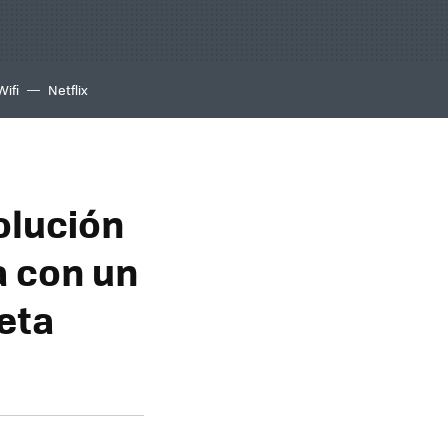
Wifi
Netflix
volución
a con un
eta