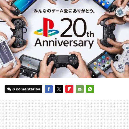
6 comentarios
FACEBOOK
TWITTER
FLIPBOARD
E-
WHATSAPP
MAIL