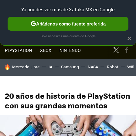
Ya puedes ver más de Xataka MX en Google
MENÚ
NUEVO
Añádenos como fuente preferida
Solo necesitas una cuenta de Google
×
Twitter
Fa
PLAYSTATION
XBOX
NINTENDO
HOY SE HABLA DE
Mercado Libre
IA
Samsung
NASA
Robot
Wifi
20 años de historia de PlayStation
con sus grandes momentos