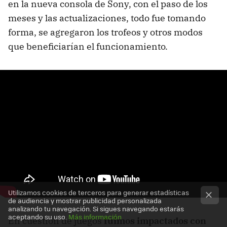
en la nueva consola de Sony, con el paso de los
meses y las actualizaciones, todo fue tomando
forma, se agregaron los trofeos y otros modos
que beneficiarían el funcionamiento.
Utilizamos cookies de terceros para generar estadísticas
de audiencia y mostrar publicidad personalizada
analizando tu navegación. Si sigues navegando estarás
aceptando su uso.
Más información
En cuestión de juegos
fuimos impactados con