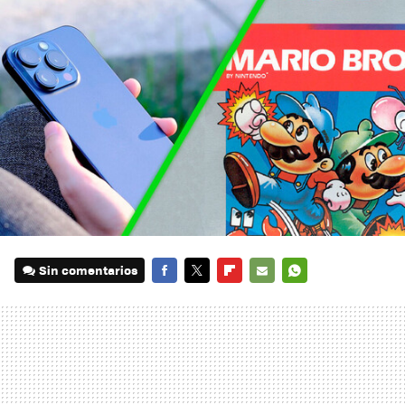
Sin comentarios
FACEBOOK
TWITTER
FLIPBOARD
E-
WHATSAPP
MAIL