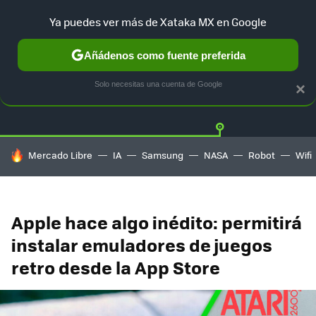
Ya puedes ver más de Xataka MX en Google
Añádenos como fuente preferida
Twitter
Fa
PLAYSTATION
XBOX
NINTENDO
Solo necesitas una cuenta de Google
×
HOY SE HABLA DE
Mercado Libre
IA
Samsung
NASA
Robot
Wifi
Apple hace algo inédito: permitirá
instalar emuladores de juegos
retro desde la App Store