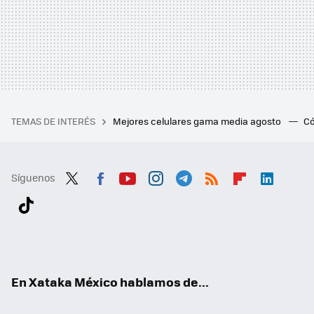
TEMAS DE INTERÉS
Mejores celulares gama media agosto
Có
Síguenos
Twit
Fac
You
Inst
Tele
RSS
Flip
Link
ter
ebo
tub
agr
gra
boa
edI
Tikt
ok
e
am
m
rd
n
ok
En Xataka México hablamos de...