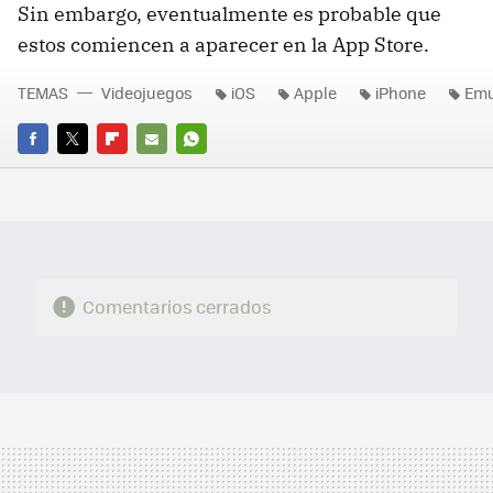
Sin embargo, eventualmente es probable que
estos comiencen a aparecer en la App Store.
TEMAS
Videojuegos
iOS
Apple
iPhone
Emu
FACEBOOK
TWITTER
FLIPBOARD
E-
WHATSAPP
MAIL
Comentarios cerrados