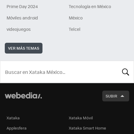
Prime Day 2024
Tecnología en México
Móviles android
México
videojuegos
Telcel
VER MÁS TEMAS
BUSCA
SUBIR
Xataka
Xataka Móvil
Applesfera
Xataka Smart Home