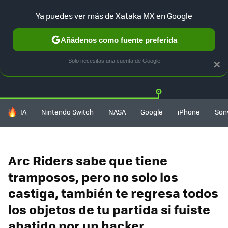
Ya puedes ver más de Xataka MX en Google
Añádenos como fuente preferida
Twitter
Fa
PLAYSTATION
XBOX
NINTENDO
Solo necesitas una cuenta de Google
×
HOY SE HABLA DE
IA
Nintendo Switch
NASA
Google
iPhone
Son
Arc Riders sabe que tiene
tramposos, pero no solo los
castiga, también te regresa todos
los objetos de tu partida si fuiste
abatido por un hacker