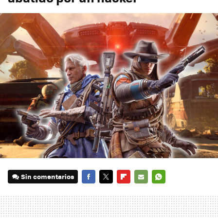
Sin comentarios
FACEBOOK
TWITTER
FLIPBOARD
E-
WHATSAPP
MAIL