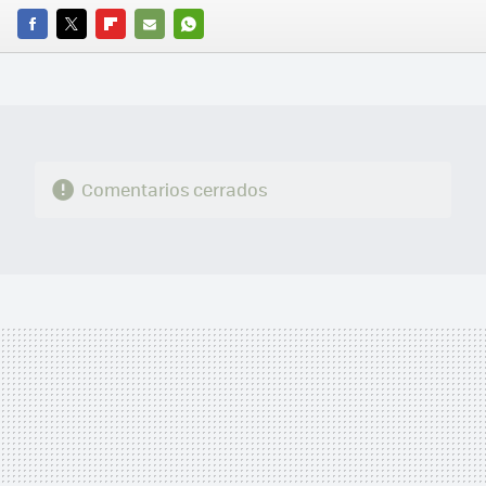
FACEBOOK
TWITTER
FLIPBOARD
E-
WHATSAPP
MAIL
Comentarios cerrados