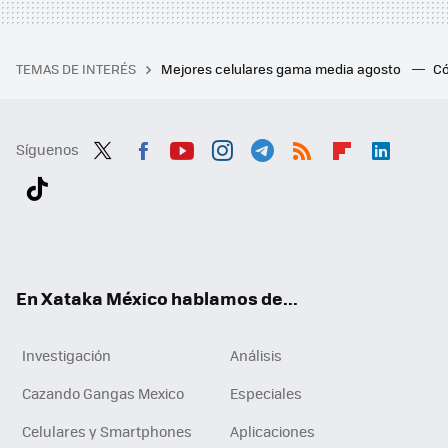
TEMAS DE INTERÉS
Mejores celulares gama media agosto
Có
Síguenos
Twit
Fac
You
Inst
Tele
RSS
Flip
Link
ter
ebo
tub
agr
gra
boa
edI
Tikt
ok
e
am
m
rd
n
ok
En Xataka México hablamos de...
Investigación
Análisis
Cazando Gangas Mexico
Especiales
Celulares y Smartphones
Aplicaciones