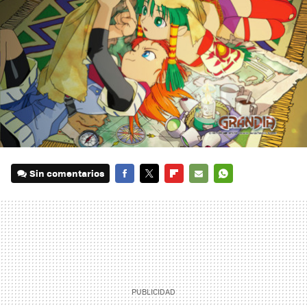
Sin comentarios
FACEBOOK
TWITTER
FLIPBOARD
E-
WHATSAPP
MAIL