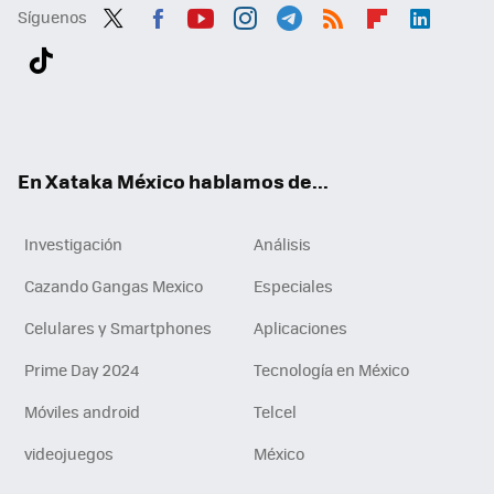
Síguenos
Twit
Fac
You
Inst
Tele
RSS
Flip
Link
ter
ebo
tub
agr
gra
boa
edI
Tikt
ok
e
am
m
rd
n
ok
En Xataka México hablamos de...
Investigación
Análisis
Cazando Gangas Mexico
Especiales
Celulares y Smartphones
Aplicaciones
Prime Day 2024
Tecnología en México
Móviles android
Telcel
videojuegos
México