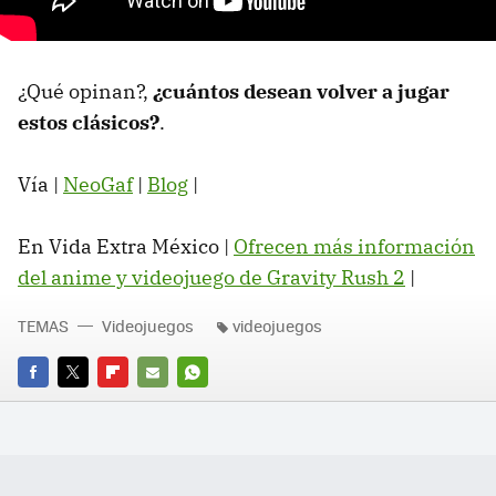
¿Qué opinan?,
¿cuántos desean volver a jugar
estos clásicos?
.
Vía |
NeoGaf
|
Blog
|
En Vida Extra México |
Ofrecen más información
del anime y videojuego de Gravity Rush 2
‏|
TEMAS
Videojuegos
videojuegos
FACEBOOK
TWITTER
FLIPBOARD
E-
WHATSAPP
MAIL