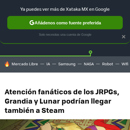
Ya puedes ver más de Xataka MX en Google
Añádenos como fuente preferida
Twitter
Fa
PLAYSTATION
XBOX
NINTENDO
Solo necesitas una cuenta de Google
×
HOY SE HABLA DE
Mercado Libre
IA
Samsung
NASA
Robot
Wifi
Atención fanáticos de los JRPGs,
Grandia y Lunar podrían llegar
también a Steam