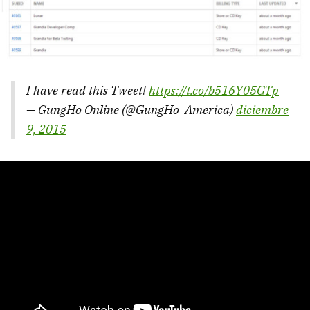
I have read this Tweet!
https://t.co/b516Y05GTp
— GungHo Online (@GungHo_America)
diciembre
9, 2015