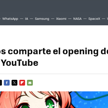
WhatsApp
IA
Samsung
Xiaomi
NASA
SpaceX
os comparte el opening de
 YouTube
FACEBOOK
TWITTER
FLIPBOARD
E-
MAIL