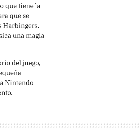
o que tiene la
ara que se
us Harbingers.
úsica una magia
rio del juego,
pequeña
 la Nintendo
nto.