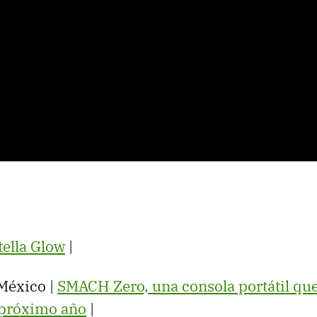
tella Glow
|
México |
SMACH Zero, una consola portátil qu
l próximo año
‏|