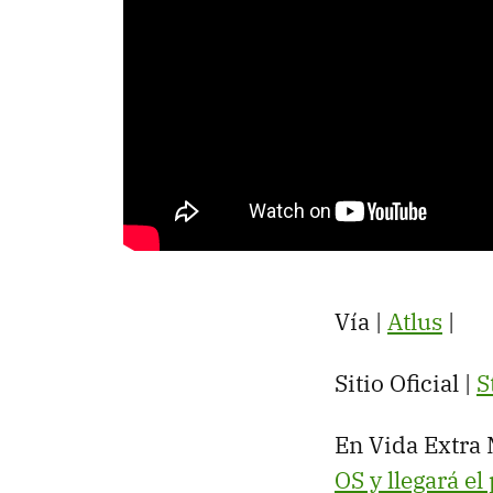
Vía |
Atlus
|
Sitio Oficial |
S
En Vida Extra 
OS y llegará e