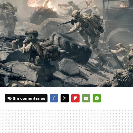
Sin comentarios
FACEBOOK
TWITTER
FLIPBOARD
E-
WHATSAPP
MAIL