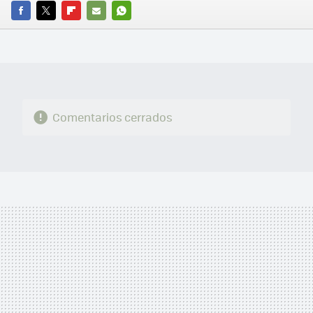
FACEBOOK
TWITTER
FLIPBOARD
E-
WHATSAPP
MAIL
Comentarios cerrados