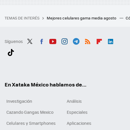
TEMAS DE INTERÉS
Mejores celulares gama media agosto
Có
Síguenos
Twit
Fac
You
Inst
Tele
RSS
Flip
Link
ter
ebo
tub
agr
gra
boa
edI
Tikt
ok
e
am
m
rd
n
ok
En Xataka México hablamos de...
Investigación
Análisis
Cazando Gangas Mexico
Especiales
Celulares y Smartphones
Aplicaciones