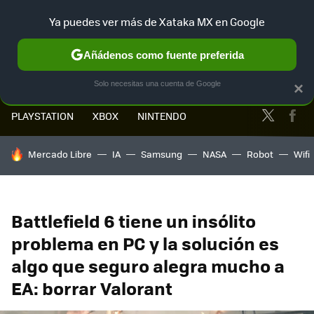
Ya puedes ver más de Xataka MX en Google
MENÚ
NUEVO
Añádenos como fuente preferida
Solo necesitas una cuenta de Google
×
Twitter
Fa
PLAYSTATION
XBOX
NINTENDO
HOY SE HABLA DE
Mercado Libre
IA
Samsung
NASA
Robot
Wifi
Battlefield 6 tiene un insólito
problema en PC y la solución es
algo que seguro alegra mucho a
EA: borrar Valorant