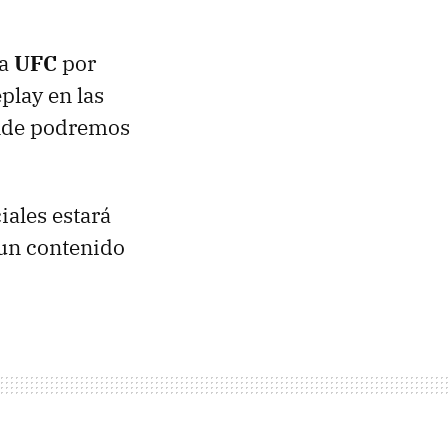
la
UFC
por
play en las
donde podremos
iales estará
un contenido