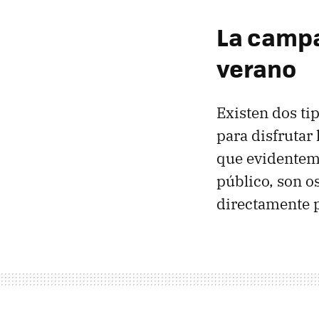
La campa
verano
Existen dos tip
para disfrutar
que evidenteme
público, son o
directamente p