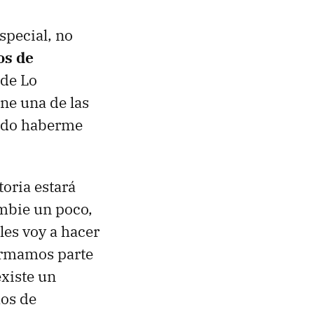
special, no
os de
 de Lo
ne una de las
erdo haberme
oria estará
mbie un poco,
les voy a hacer
formamos parte
existe un
os de