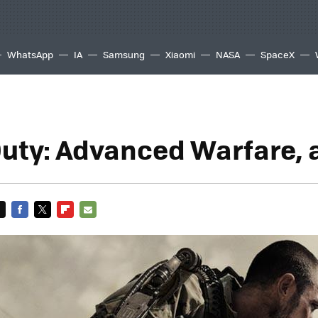
WhatsApp
IA
Samsung
Xiaomi
NASA
SpaceX
 Duty: Advanced Warfare, 
FACEBOOK
TWITTER
FLIPBOARD
E-
MAIL