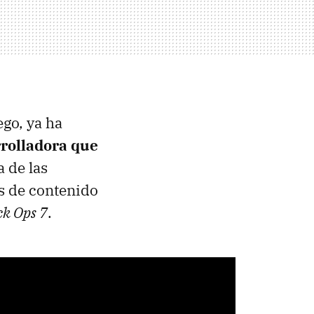
ego, ya ha
rrolladora que
a de las
s de contenido
k Ops 7
.