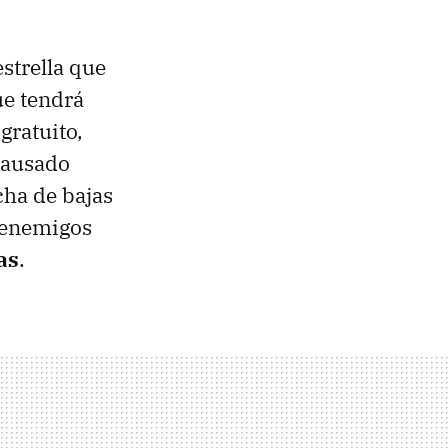
strella que
que tendrá
gratuito,
causado
cha de bajas
s enemigos
as
.