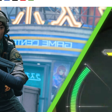
FACEBOOK
TWITTER
FLIPBOARD
E-
MAIL