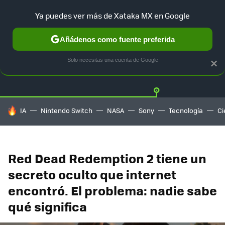
Ya puedes ver más de Xataka MX en Google
Añádenos como fuente preferida
Twitter
Fa
PLAYSTATION
XBOX
NINTENDO
Solo necesitas una cuenta de Google
×
HOY SE HABLA DE
IA
Nintendo Switch
NASA
Sony
Tecnología
Ci
Red Dead Redemption 2 tiene un
secreto oculto que internet
encontró. El problema: nadie sabe
qué significa