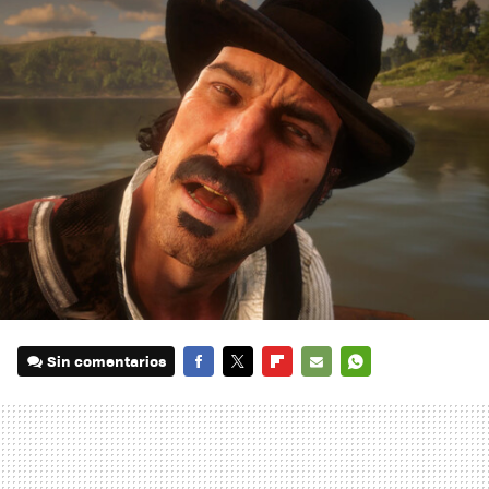
Sin comentarios
FACEBOOK
TWITTER
FLIPBOARD
E-
WHATSAPP
MAIL