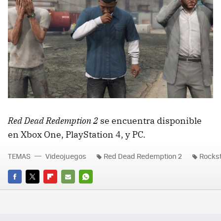
Red Dead Redemption 2
se encuentra disponible
en Xbox One, PlayStation 4, y PC.
TEMAS
Videojuegos
Red Dead Redemption 2
Rocks
FACEBOOK
TWITTER
FLIPBOARD
E-
WHATSAPP
MAIL