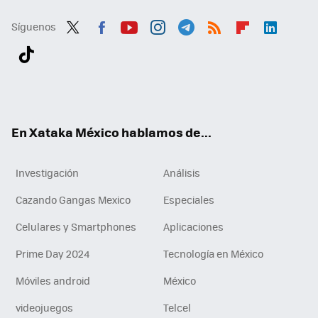
Síguenos
Twit
Fac
You
Inst
Tele
RSS
Flip
Link
ter
ebo
tub
agr
gra
boa
edI
Tikt
ok
e
am
m
rd
n
ok
En Xataka México hablamos de...
Investigación
Análisis
Cazando Gangas Mexico
Especiales
Celulares y Smartphones
Aplicaciones
Prime Day 2024
Tecnología en México
Móviles android
México
videojuegos
Telcel