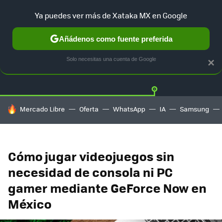
Ya puedes ver más de Xataka MX en Google
Añádenos como fuente preferida
Twitter
Fa
PLAYSTATION
XBOX
NINTENDO
Solo necesitas una cuenta de Google
×
HOY SE HABLA DE
Mercado Libre
Oferta
WhatsApp
IA
Samsung
Cómo jugar videojuegos sin
necesidad de consola ni PC
gamer mediante GeForce Now en
México