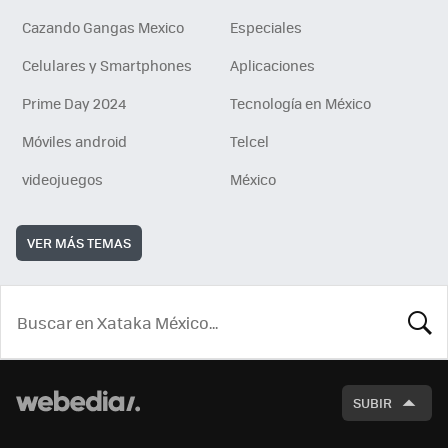
Cazando Gangas Mexico
Especiales
Celulares y Smartphones
Aplicaciones
Prime Day 2024
Tecnología en México
Móviles android
Telcel
videojuegos
México
VER MÁS TEMAS
BUSCA
SUBIR