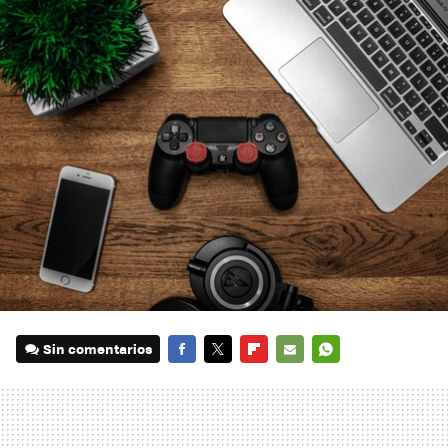
Sin comentarios
FACEBOOK
TWITTER
FLIPBOARD
E-
WHATSAPP
MAIL