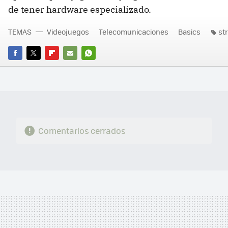
de tener hardware especializado.
TEMAS
Videojuegos
Telecomunicaciones
Basics
st
FACEBOOK
TWITTER
FLIPBOARD
E-
WHATSAPP
MAIL
Comentarios cerrados