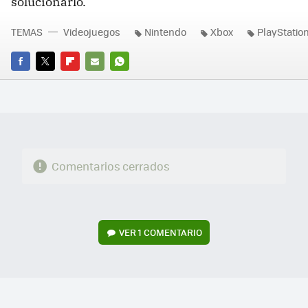
solucionarlo.
TEMAS
Videojuegos
Nintendo
Xbox
PlayStatio
FACEBOOK
TWITTER
FLIPBOARD
E-
WHATSAPP
MAIL
Comentarios cerrados
VER
1 COMENTARIO