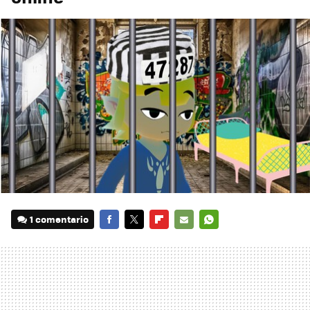
1 comentario
FACEBOOK
TWITTER
FLIPBOARD
E-
WHATSAPP
MAIL