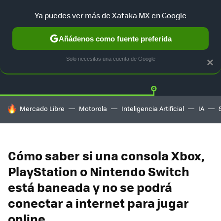
Ya puedes ver más de Xataka MX en Google
Añádenos como fuente preferida
Twitter
Fa
PLAYSTATION
XBOX
NINTENDO
Solo necesitas una cuenta de Google
×
HOY SE HABLA DE
Mercado Libre
Motorola
Inteligencia Artificial
IA
Cómo saber si una consola Xbox,
PlayStation o Nintendo Switch
está baneada y no se podrá
conectar a internet para jugar
online