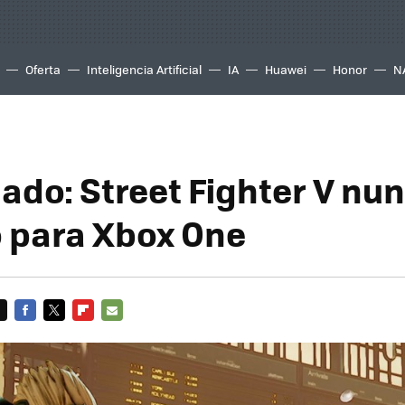
Oferta
Inteligencia Artificial
IA
Huawei
Honor
N
ado: Street Fighter V nu
 para Xbox One
FACEBOOK
TWITTER
FLIPBOARD
E-
MAIL