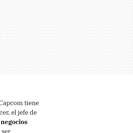
e Capcom tiene
r, el jefe de
 negocios
 ser