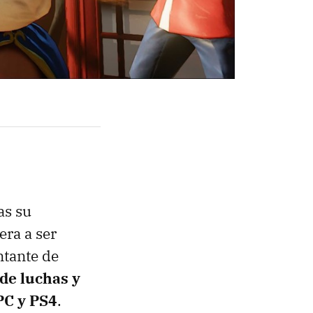
as su
era a ser
ntante de
o de luchas y
PC y PS4
.