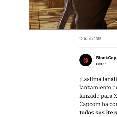
12 Junio 2015
BlackCap
Editor
¡Lastima fanát
lanzamiento en
lanzado para 
Capcom ha con
todas sus ite