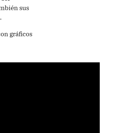
ambién sus
.
con gráficos