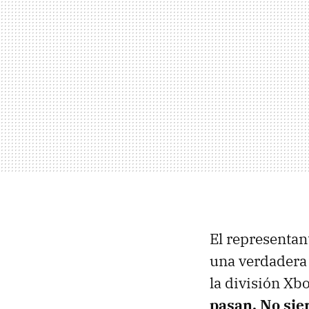
El representan
una verdadera 
la división Xb
pasan. No sie