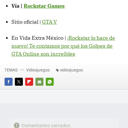
Vía |
Rockstar Games
Sitio oficial |
GTA V
En Vida Extra México |
¡Rockstar lo hace de
nuevo! Te contamos por qué los Golpes de
GTA Online son increíbles
TEMAS
Videojuegos
videojuegos
FACEBOOK
TWITTER
FLIPBOARD
E-
WHATSAPP
MAIL
Comentarios cerrados