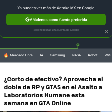
Ya puedes ver más de Xataka MX en Google
Añádenos como fuente preferida
Twitter
Fa
PLAYSTATION
XBOX
NINTENDO
Solo necesitas una cuenta de Google
×
HOY SE HABLA DE
Mercado Libre
IA
Samsung
NASA
Robot
Wifi
¿Corto de efectivo? Aprovecha el
doble de RP y GTA$ en el Asalto a
Laboratorios Humane esta
semana en GTA Online