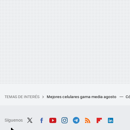
TEMAS DE INTERÉS
Mejores celulares gama media agosto
Có
Síguenos
Twit
Fac
You
Inst
Tele
RSS
Flip
Link