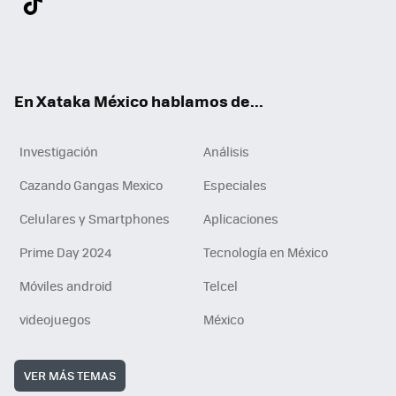
ter
ebo
tub
agr
gra
boa
edI
Tikt
ok
e
am
m
rd
n
ok
En Xataka México hablamos de...
Investigación
Análisis
Cazando Gangas Mexico
Especiales
Celulares y Smartphones
Aplicaciones
Prime Day 2024
Tecnología en México
Móviles android
Telcel
videojuegos
México
VER MÁS TEMAS