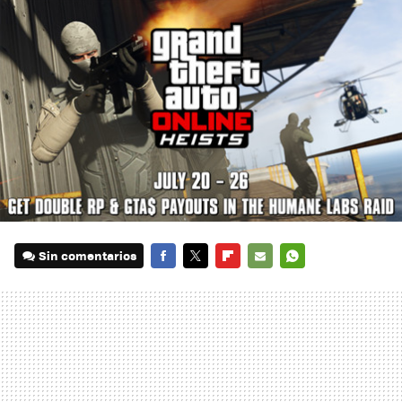
Sin comentarios
FACEBOOK
TWITTER
FLIPBOARD
E-
WHATSAPP
MAIL