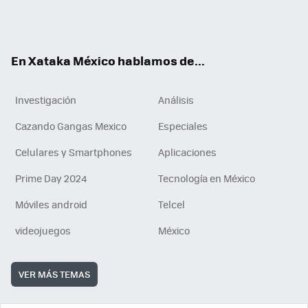
ter
ebo
tub
agr
gra
boa
edI
Tikt
ok
e
am
m
rd
n
ok
En Xataka México hablamos de...
Investigación
Análisis
Cazando Gangas Mexico
Especiales
Celulares y Smartphones
Aplicaciones
Prime Day 2024
Tecnología en México
Móviles android
Telcel
videojuegos
México
VER MÁS TEMAS