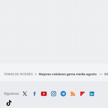
TEMAS DE INTERÉS
Mejores celulares gama media agosto
Có
Síguenos
Twit
Fac
You
Inst
Tele
RSS
Flip
Link