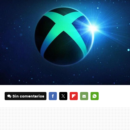
Sin comentarios
FACEBOOK
TWITTER
FLIPBOARD
E-
WHATSAPP
MAIL