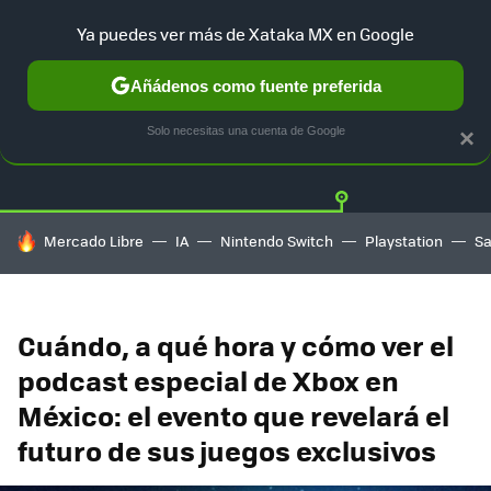
Ya puedes ver más de Xataka MX en Google
Añádenos como fuente preferida
Twitter
Fa
PLAYSTATION
XBOX
NINTENDO
Solo necesitas una cuenta de Google
×
HOY SE HABLA DE
Mercado Libre
IA
Nintendo Switch
Playstation
S
Cuándo, a qué hora y cómo ver el
podcast especial de Xbox en
México: el evento que revelará el
futuro de sus juegos exclusivos