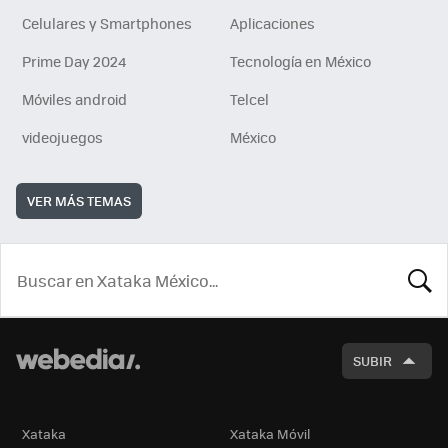
Celulares y Smartphones
Aplicaciones
Prime Day 2024
Tecnología en México
Móviles android
Telcel
videojuegos
México
VER MÁS TEMAS
BUSCA
SUBIR
Xataka
Xataka Móvil