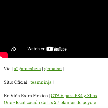
Vía |
allgamesbeta
|
gematsu
|
Sitio Oficial |
teamninja
|
En Vida Extra México |
GTA V para PS4 y Xbox
One - localización de las 27 plantas de peyote
|