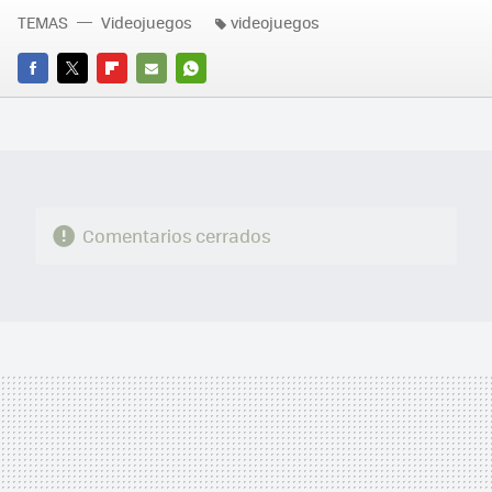
TEMAS
Videojuegos
videojuegos
FACEBOOK
TWITTER
FLIPBOARD
E-
WHATSAPP
MAIL
Comentarios cerrados