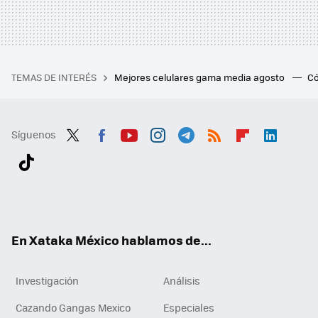
TEMAS DE INTERÉS
Mejores celulares gama media agosto
Có
Síguenos
Twit
Fac
You
Inst
Tele
RSS
Flip
Link
ter
ebo
tub
agr
gra
boa
edI
Tikt
ok
e
am
m
rd
n
ok
En Xataka México hablamos de...
Investigación
Análisis
Cazando Gangas Mexico
Especiales