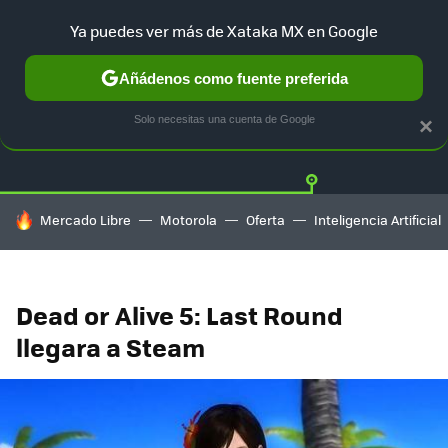
Ya puedes ver más de Xataka MX en Google
Añádenos como fuente preferida
Twitter
Fa
PLAYSTATION
XBOX
NINTENDO
Solo necesitas una cuenta de Google
×
HOY SE HABLA DE
Mercado Libre
Motorola
Oferta
Inteligencia Artificial
Dead or Alive 5: Last Round
llegara a Steam