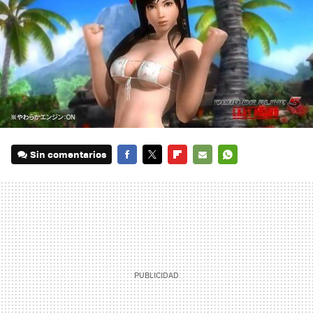
Sin comentarios
FACEBOOK
TWITTER
FLIPBOARD
E-
WHATSAPP
MAIL