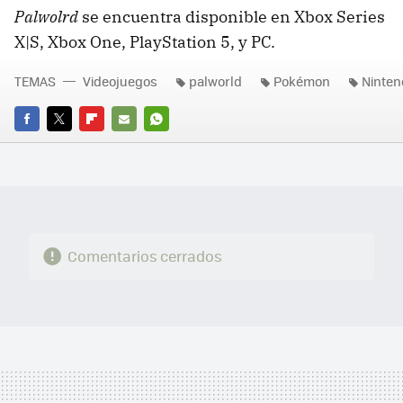
Palwolrd
se encuentra disponible en Xbox Series
X|S, Xbox One, PlayStation 5, y PC.
TEMAS
Videojuegos
palworld
Pokémon
Ninten
FACEBOOK
TWITTER
FLIPBOARD
E-
WHATSAPP
MAIL
Comentarios cerrados