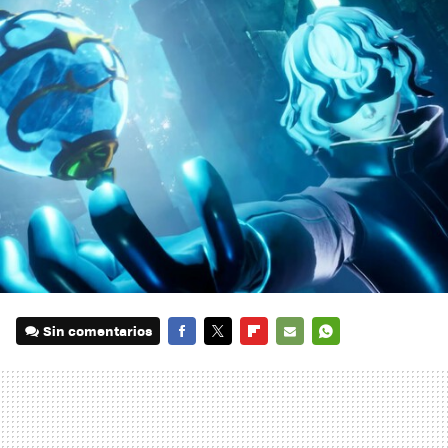
Sin comentarios
FACEBOOK
TWITTER
FLIPBOARD
E-
WHATSAPP
MAIL