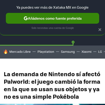
Ya puedes ver más de Xataka MX en Google
Añádenos como fuente preferida
Twitter
Fa
PLAYSTATION
XBOX
NINTENDO
Solo necesitas una cuenta de Google
×
HOY SE HABLA DE
Mercado Libre
Playstation
Samsung
Xiaomi
LG
La demanda de Nintendo sí afectó
Palworld: el juego cambió la forma
en la que se usan sus objetos y ya
no es una simple Pokébola