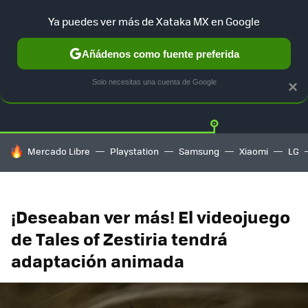
Ya puedes ver más de Xataka MX en Google
Añádenos como fuente preferida
Twitter
Fa
PLAYSTATION
XBOX
NINTENDO
Solo necesitas una cuenta de Google
×
HOY SE HABLA DE
Mercado Libre
Playstation
Samsung
Xiaomi
LG
¡Deseaban ver más! El videojuego
de Tales of Zestiria tendrá
adaptación animada