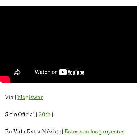
Vía |
blogiswar
|
Sitio Oficial |
20th
|
En Vida Extra México |
Estos son los proyectos