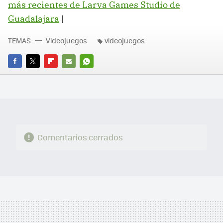
más recientes de Larva Games Studio de
Guadalajara
‏|
TEMAS
Videojuegos
videojuegos
FACEBOOK
TWITTER
FLIPBOARD
E-
WHATSAPP
MAIL
Comentarios cerrados