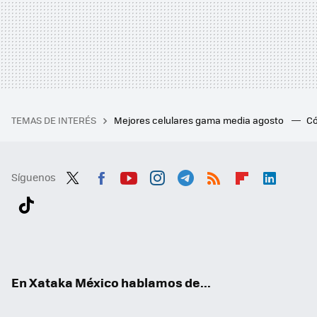
TEMAS DE INTERÉS
Mejores celulares gama media agosto
Có
Síguenos
Twit
Fac
You
Inst
Tele
RSS
Flip
Link
ter
ebo
tub
agr
gra
boa
edI
Tikt
ok
e
am
m
rd
n
ok
En Xataka México hablamos de...