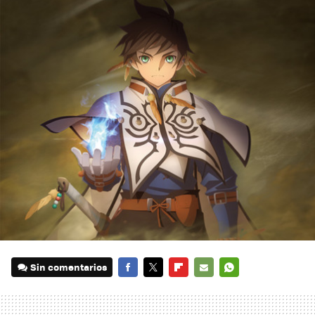
Sin comentarios
FACEBOOK
TWITTER
FLIPBOARD
E-
WHATSAPP
MAIL