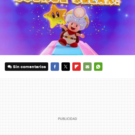
Sin comentarios
FACEBOOK
TWITTER
FLIPBOARD
E-
WHATSAPP
MAIL