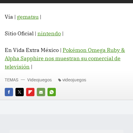
Vía |
gematsu
|
Sitio Oficial |
nintendo
|
En Vida Extra México |
Pokémon Omega Ruby &
Alpha Sapphire nos muestran su comercial de
televisión
|
TEMAS
Videojuegos
videojuegos
FACEBOOK
TWITTER
FLIPBOARD
E-
WHATSAPP
MAIL