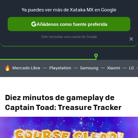
Ya puedes ver más de Xataka MX en Google
Añádenos como fuente preferida
Twitter
Fa
PLAYSTATION
XBOX
NINTENDO
Solo necesitas una cuenta de Google
×
HOY SE HABLA DE
Mercado Libre
Playstation
Samsung
Xiaomi
LG
Diez minutos de gameplay de
Captain Toad: Treasure Tracker