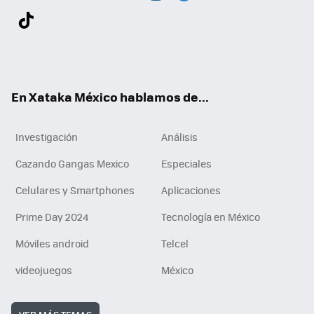
Twit
Fac
You
Inst
Tele
RSS
Flip
Link
ter
ebo
tub
agr
gra
boa
edI
Tikt
ok
e
am
m
rd
n
ok
En Xataka México hablamos de...
Investigación
Análisis
Cazando Gangas Mexico
Especiales
Celulares y Smartphones
Aplicaciones
Prime Day 2024
Tecnología en México
Móviles android
Telcel
videojuegos
México