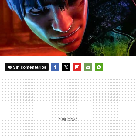
Sin comentarios
FACEBOOK
TWITTER
FLIPBOARD
E-
WHATSAPP
MAIL