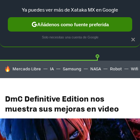
Ya puedes ver más de Xataka MX en Google
Añádenos como fuente preferida
Twitter
Fa
PLAYSTATION
XBOX
NINTENDO
Solo necesitas una cuenta de Google
×
HOY SE HABLA DE
Mercado Libre
IA
Samsung
NASA
Robot
Wifi
DmC Definitive Edition nos
muestra sus mejoras en video