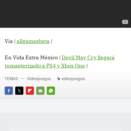
Vía |
allgamesbeta
|
En Vida Extra México |
Devil May Cry llegará
remasterizado a PS4 y Xbox One
|
TEMAS
Videojuegos
videojuegos
FACEBOOK
TWITTER
FLIPBOARD
E-
WHATSAPP
MAIL