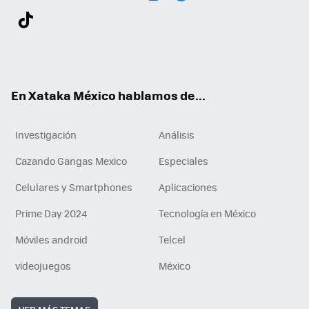
Twit
Fac
You
Inst
Tele
RSS
Flip
Link
ter
ebo
tub
agr
gra
boa
edI
Tikt
ok
e
am
m
rd
n
ok
En Xataka México hablamos de...
Investigación
Análisis
Cazando Gangas Mexico
Especiales
Celulares y Smartphones
Aplicaciones
Prime Day 2024
Tecnología en México
Móviles android
Telcel
videojuegos
México