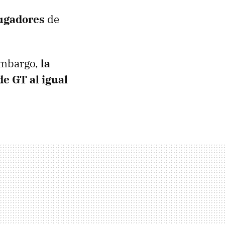
jugadores
de
 embargo,
la
e GT al igual