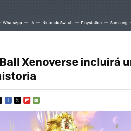
WhatsApp
IA
Nintendo Switch
Playstation
Samsung
Ball Xenoverse incluirá 
istoria
FACEBOOK
TWITTER
FLIPBOARD
E-
MAIL