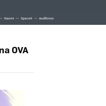
Xiaomi
SpaceX
Audífonos
una OVA