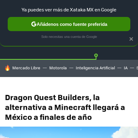
Ya puedes ver más de Xataka MX en Google
Añádenos como fuente preferida
Twitter
Fa
PLAYSTATION
XBOX
NINTENDO
Solo necesitas una cuenta de Google
×
HOY SE HABLA DE
Mercado Libre
Motorola
Inteligencia Artificial
IA
Dragon Quest Builders, la
alternativa a Minecraft llegará a
México a finales de año