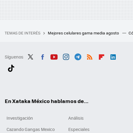
TEMAS DE INTERÉS
Mejores celulares gama media agosto
Có
Síguenos
Twit
Fac
You
Inst
Tele
RSS
Flip
Link
ter
ebo
tub
agr
gra
boa
edI
Tikt
ok
e
am
m
rd
n
ok
En Xataka México hablamos de...
Investigación
Análisis
Cazando Gangas Mexico
Especiales