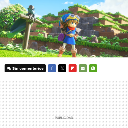
Sin comentarios
FACEBOOK
TWITTER
FLIPBOARD
E-
WHATSAPP
MAIL