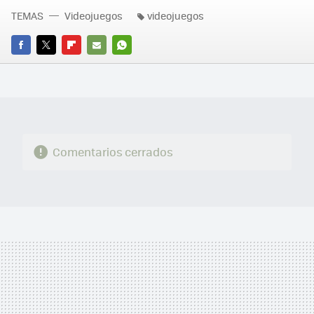
TEMAS
Videojuegos
videojuegos
FACEBOOK
TWITTER
FLIPBOARD
E-
WHATSAPP
MAIL
Comentarios cerrados