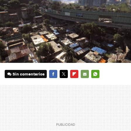
Sin comentarios
FACEBOOK
TWITTER
FLIPBOARD
E-
WHATSAPP
MAIL