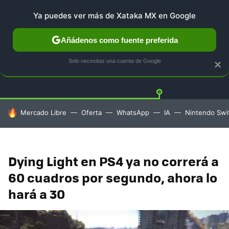
Ya puedes ver más de Xataka MX en Google
Añádenos como fuente preferida
PLAYSTATION
XBOX
NINTENDO
Twitt
Solo necesitas una cuenta de Google
×
HOY SE HABLA DE
Mercado Libre
Oferta
WhatsApp
IA
Nintendo Swi
Dying Light en PS4 ya no correrá a
60 cuadros por segundo, ahora lo
hará a 30