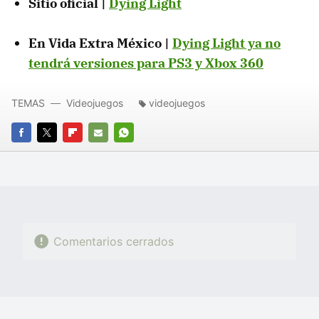
Sitio oficial |
Dying Light
En Vida Extra México |
Dying Light ya no
tendrá versiones para PS3 y Xbox 360
TEMAS
Videojuegos
videojuegos
FACEBOOK
TWITTER
FLIPBOARD
E-
WHATSAPP
MAIL
Comentarios cerrados