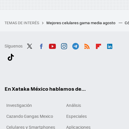
TEMAS DE INTERÉS
Mejores celulares gama media agosto
Có
Síguenos
Twit
Fac
You
Inst
Tele
RSS
Flip
Link
ter
ebo
tub
agr
gra
boa
edI
Tikt
ok
e
am
m
rd
n
ok
En Xataka México hablamos de...
Investigación
Análisis
Cazando Gangas Mexico
Especiales
Celulares y Smartphones
Aplicaciones