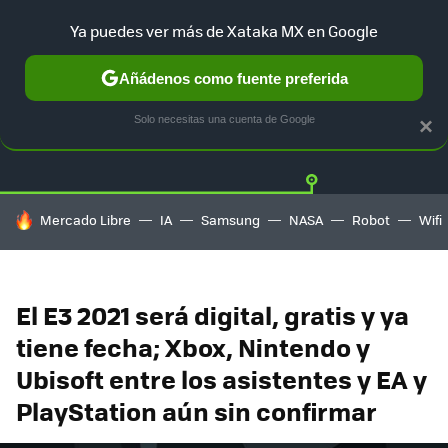
Ya puedes ver más de Xataka MX en Google
Añádenos como fuente preferida
Twitter
Fa
PLAYSTATION
XBOX
NINTENDO
Solo necesitas una cuenta de Google
×
HOY SE HABLA DE
Mercado Libre
IA
Samsung
NASA
Robot
Wifi
El E3 2021 será digital, gratis y ya
tiene fecha; Xbox, Nintendo y
Ubisoft entre los asistentes y EA y
PlayStation aún sin confirmar