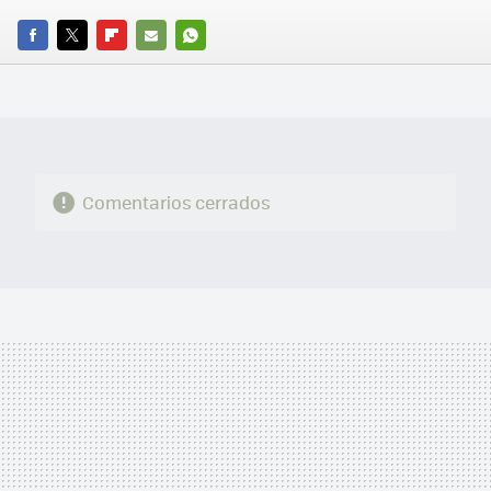
FACEBOOK
TWITTER
FLIPBOARD
E-
WHATSAPP
MAIL
Comentarios cerrados