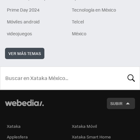
Prime Day 2024
Tecnología en México
Móviles android
Telcel
videojuegos
México
VER MÁS TEMAS
BUSCA
SUBIR
Xataka
Xataka Móvil
Applesfera
Xataka Smart Home