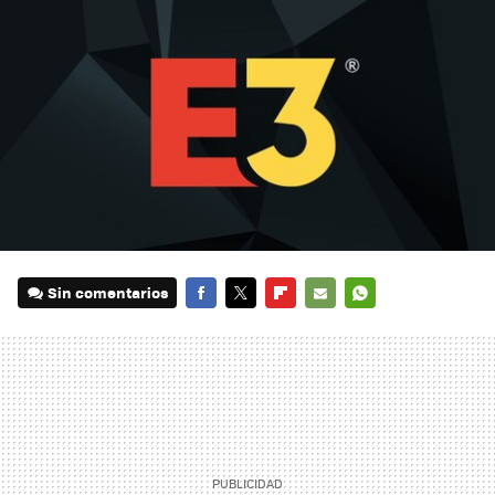
Sin comentarios
FACEBOOK
TWITTER
FLIPBOARD
E-
WHATSAPP
MAIL