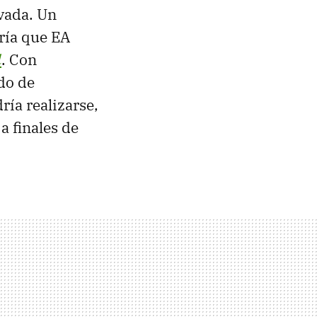
vada. Un
ría que EA
l
. Con
do de
ría realizarse,
 a finales de