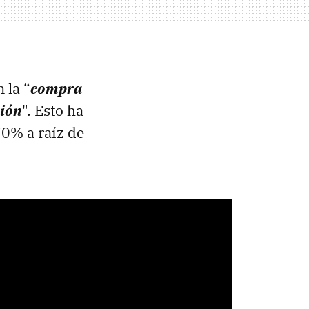
 la “
compra
ción
". Esto ha
70% a raíz de