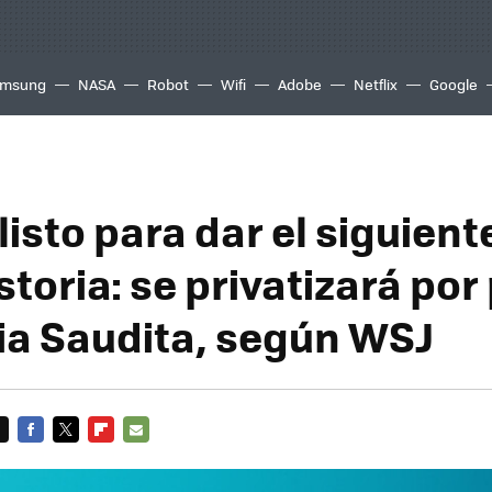
msung
NASA
Robot
Wifi
Adobe
Netflix
Google
listo para dar el siguien
storia: se privatizará por
ia Saudita, según WSJ
FACEBOOK
TWITTER
FLIPBOARD
E-
MAIL