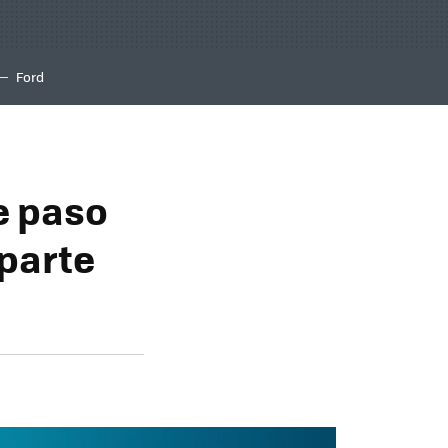
Ford
te paso
 parte