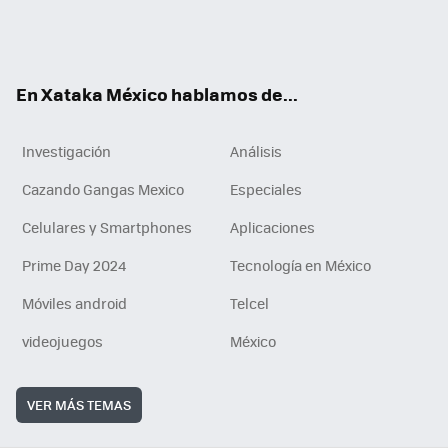
ter
ebo
tub
agr
gra
boa
edI
Tikt
ok
e
am
m
rd
n
ok
En Xataka México hablamos de...
Investigación
Análisis
Cazando Gangas Mexico
Especiales
Celulares y Smartphones
Aplicaciones
Prime Day 2024
Tecnología en México
Móviles android
Telcel
videojuegos
México
VER MÁS TEMAS