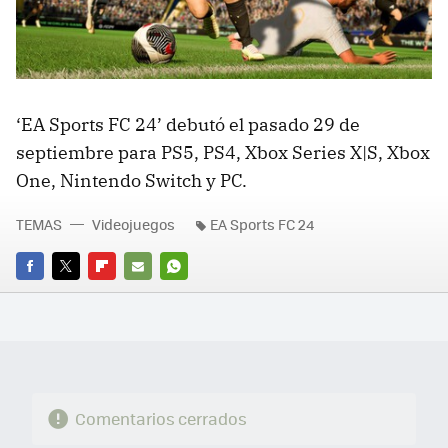
‘EA Sports FC 24’ debutó el pasado 29 de
septiembre para PS5, PS4, Xbox Series X|S, Xbox
One, Nintendo Switch y PC.
TEMAS
Videojuegos
EA Sports FC 24
FACEBOOK
TWITTER
FLIPBOARD
E-
WHATSAPP
MAIL
Comentarios cerrados