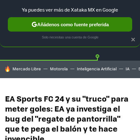
Ya puedes ver más de Xataka MX en Google
Añádenos como fuente preferida
Twitter
Fa
PLAYSTATION
XBOX
NINTENDO
Solo necesitas una cuenta de Google
×
HOY SE HABLA DE
Mercado Libre
Motorola
Inteligencia Artificial
IA
EA Sports FC 24 y su "truco" para
meter goles: EA ya investiga el
bug del "regate de pantorrilla"
que te pega el balón y te hace
invencible