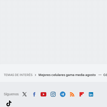
TEMAS DE INTERÉS
Mejores celulares gama media agosto
Có
Síguenos
Twit
Fac
You
Inst
Tele
RSS
Flip
Link