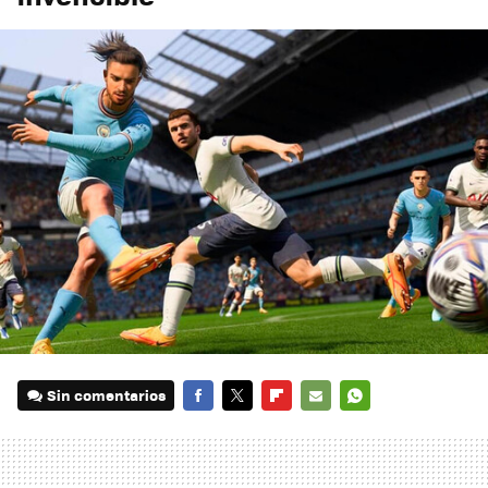
Sin comentarios
FACEBOOK
TWITTER
FLIPBOARD
E-
WHATSAPP
MAIL