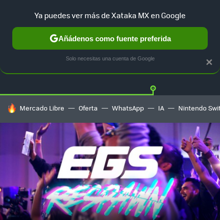
Ya puedes ver más de Xataka MX en Google
Añádenos como fuente preferida
Twitter
Fa
PLAYSTATION
XBOX
NINTENDO
Solo necesitas una cuenta de Google
×
HOY SE HABLA DE
Mercado Libre
Oferta
WhatsApp
IA
Nintendo Swi