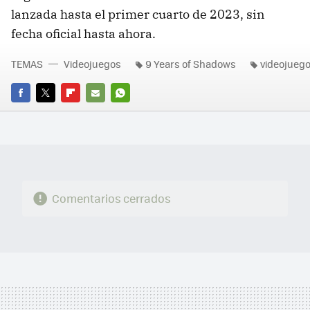
lanzada hasta el primer cuarto de 2023, sin
fecha oficial hasta ahora.
TEMAS
Videojuegos
9 Years of Shadows
videojueg
FACEBOOK
TWITTER
FLIPBOARD
E-
WHATSAPP
MAIL
Comentarios cerrados