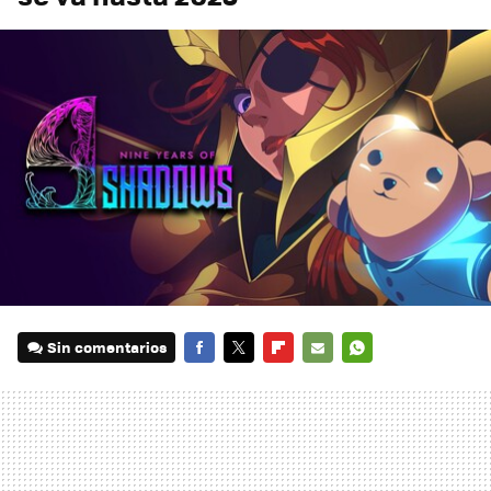
Sin comentarios
FACEBOOK
TWITTER
FLIPBOARD
E-
WHATSAPP
MAIL