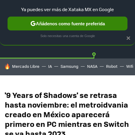
Ya puedes ver más de Xataka MX en Google
Añádenos como fuente preferida
Twitter
Fa
PLAYSTATION
XBOX
NINTENDO
Solo necesitas una cuenta de Google
×
HOY SE HABLA DE
Mercado Libre
IA
Samsung
NASA
Robot
Wifi
'9 Years of Shadows' se retrasa
hasta noviembre: el metroidvania
creado en México aparecerá
primero en PC mientras en Switch
se va hasta 2023