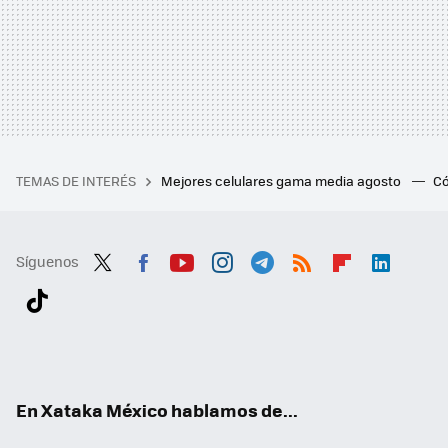
TEMAS DE INTERÉS
Mejores celulares gama media agosto
Có
Síguenos
Twit
Fac
You
Inst
Tele
RSS
Flip
Link
ter
ebo
tub
agr
gra
boa
edI
Tikt
ok
e
am
m
rd
n
ok
En Xataka México hablamos de...