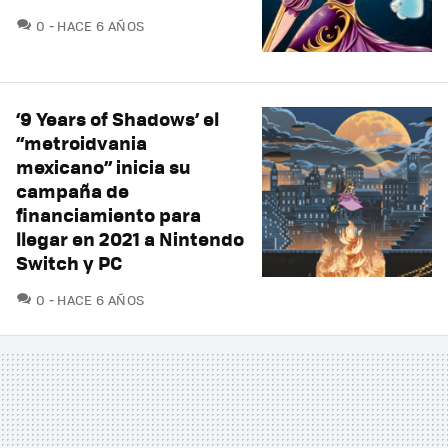
COMENTARIOS
0
HACE 6 AÑOS
‘9 Years of Shadows’ el
“metroidvania
mexicano” inicia su
campaña de
financiamiento para
llegar en 2021 a Nintendo
Switch y PC
COMENTARIOS
0
HACE 6 AÑOS