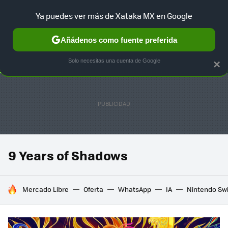
Ya puedes ver más de Xataka MX en Google
SELECCIÓN
GAMING
HOME
AUTO
TERRITORIO SAM
Añádenos como fuente preferida
Solo necesitas una cuenta de Google
×
9 Years of Shadows
HOY SE HABLA DE
Mercado Libre
Oferta
WhatsApp
IA
Nintendo Sw