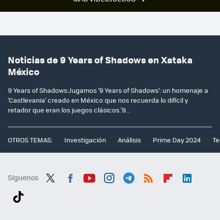
Noticias de 9 Years of Shadows en Xataka
México
9 Years of Shadows:Jugamos ‘9 Years of Shadows’: un homenaje a
‘Castlevania’ creado en México que nos recuerda lo difícil y
retador que eran los juegos clásicos.‘9...
OTROS TEMAS:
Investigación
Análisis
Prime Day 2024
Te
Síguenos
Twit
Fac
You
Inst
Tele
RSS
Flip
Link
ter
ebo
tub
agr
gra
boa
edI
Tikt