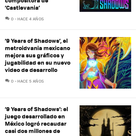
compositora de
‘Castlevania’
COMENTARIOS
0
HACE 4 AÑOS
‘9 Years of Shadows’, el
metroidvania mexicano
mejora sus gráficos y
jugabilidad en su nuevo
video de desarrollo
COMENTARIOS
0
HACE 5 AÑOS
‘9 Years of Shadows’: el
juego desarrollado en
México logró recaudar
casi dos millones de