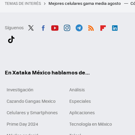
TEMAS DE INTERÉS
Mejores celulares gama media agosto
Có
Síguenos
Twit
Fac
You
Inst
Tele
RSS
Flip
Link
ter
ebo
tub
agr
gra
boa
edI
Tikt
ok
e
am
m
rd
n
ok
En Xataka México hablamos de...
Investigación
Análisis
Cazando Gangas Mexico
Especiales
Celulares y Smartphones
Aplicaciones
Prime Day 2024
Tecnología en México