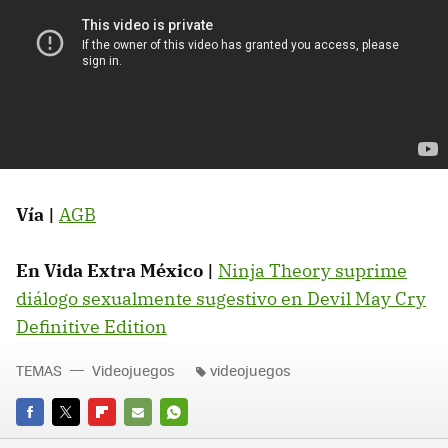
Vía |
AGB
En Vida Extra México |
Ninja Theory suprime
diálogo sexualmente sugestivo en Devil May Cry
Definitive Edition
TEMAS
Videojuegos
videojuegos
FACEBOOK
TWITTER
FLIPBOARD
E-
WHATSAPP