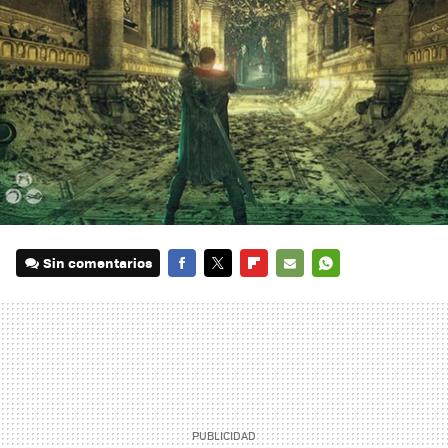
Sin comentarios
FACEBOOK
TWITTER
FLIPBOARD
E-
WHATSAPP
MAIL