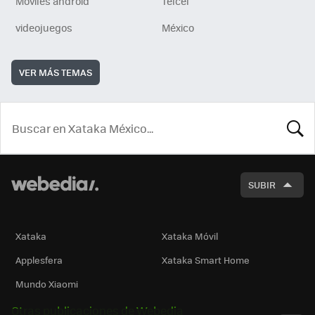
Móviles android
Telcel
videojuegos
México
VER MÁS TEMAS
BUSCA
SUBIR
Xataka
Xataka Móvil
Applesfera
Xataka Smart Home
Mundo Xiaomi
Otras publicaciones de Webedia