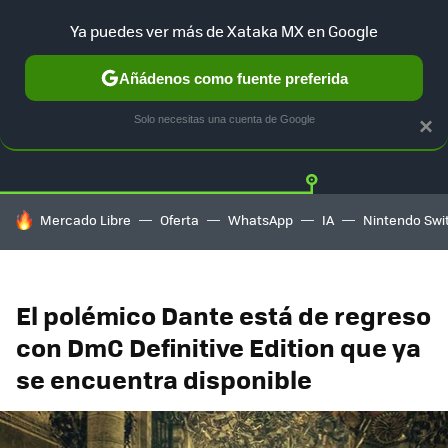
Ya puedes ver más de Xataka MX en Google
Añádenos como fuente preferida
Twitter
Fa
PLAYSTATION
XBOX
NINTENDO
Solo necesitas una cuenta de Google
×
HOY SE HABLA DE
Mercado Libre
Oferta
WhatsApp
IA
Nintendo Swi
El polémico Dante está de regreso
con DmC Definitive Edition que ya
se encuentra disponible