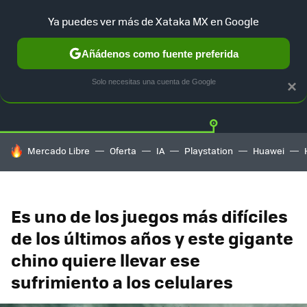
Ya puedes ver más de Xataka MX en Google
Añádenos como fuente preferida
Twitter
Fa
PLAYSTATION
XBOX
NINTENDO
Solo necesitas una cuenta de Google
×
HOY SE HABLA DE
Mercado Libre
Oferta
IA
Playstation
Huawei
Es uno de los juegos más difíciles
de los últimos años y este gigante
chino quiere llevar ese
sufrimiento a los celulares