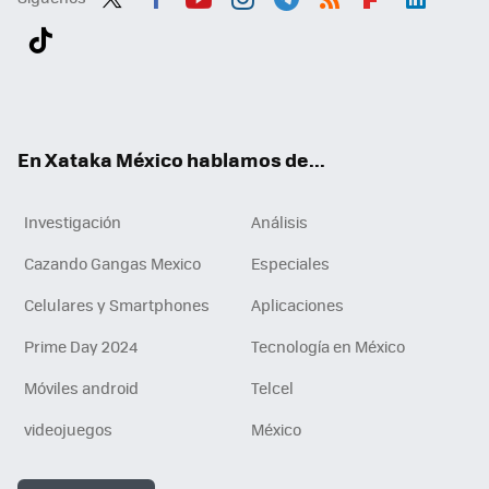
Twit
Fac
You
Inst
Tele
RSS
Flip
Link
ter
ebo
tub
agr
gra
boa
edI
Tikt
ok
e
am
m
rd
n
ok
En Xataka México hablamos de...
Investigación
Análisis
Cazando Gangas Mexico
Especiales
Celulares y Smartphones
Aplicaciones
Prime Day 2024
Tecnología en México
Móviles android
Telcel
videojuegos
México