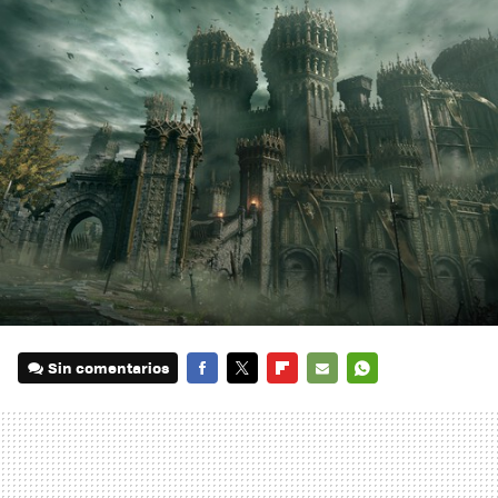
Sin comentarios
FACEBOOK
TWITTER
FLIPBOARD
E-
WHATSAPP
MAIL