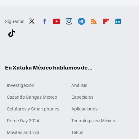
Síguenos
Twit
Fac
You
Inst
Tele
RSS
Flip
Link
ter
ebo
tub
agr
gra
boa
edI
Tikt
ok
e
am
m
rd
n
ok
En Xataka México hablamos de...
Investigación
Análisis
Cazando Gangas Mexico
Especiales
Celulares y Smartphones
Aplicaciones
Prime Day 2024
Tecnología en México
Móviles android
Telcel