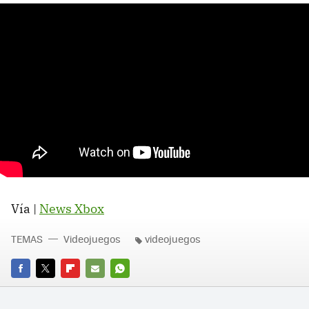
Vía |
News Xbox
TEMAS
Videojuegos
videojuegos
FACEBOOK
TWITTER
FLIPBOARD
E-
WHATSAPP
MAIL