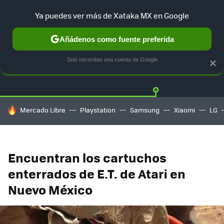
Ya puedes ver más de Xataka MX en Google
Añádenos como fuente preferida
Twitter
Fa
PLAYSTATION
XBOX
NINTENDO
Solo necesitas una cuenta de Google
×
HOY SE HABLA DE
Mercado Libre
Playstation
Samsung
Xiaomi
LG
Encuentran los cartuchos
enterrados de E.T. de Atari en
Nuevo México