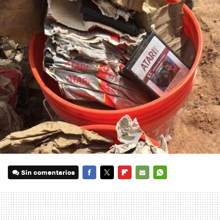
Sin comentarios
FACEBOOK
TWITTER
FLIPBOARD
E-
WHATSAPP
MAIL