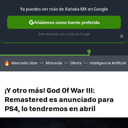
Ya puedes ver más de Xataka MX en Google
Añádenos como fuente preferida
Twitter
Fa
PLAYSTATION
XBOX
NINTENDO
Solo necesitas una cuenta de Google
×
HOY SE HABLA DE
Mercado Libre
Motorola
Oferta
Inteligencia Artificial
¡Y otro más! God Of War III:
Remastered es anunciado para
PS4, lo tendremos en abril