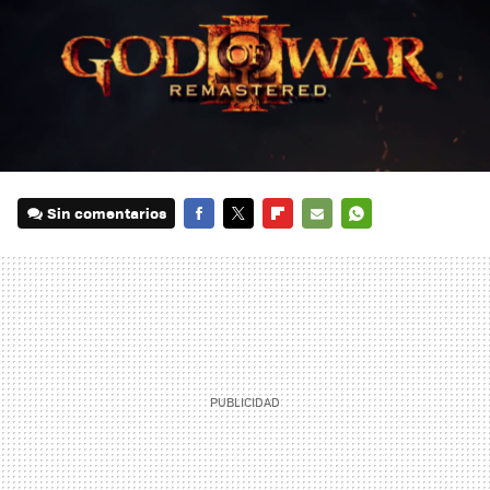
Sin comentarios
FACEBOOK
TWITTER
FLIPBOARD
E-
WHATSAPP
MAIL