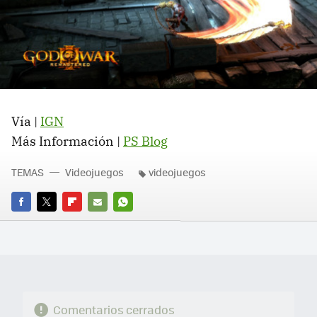
Vía |
IGN
Más Información |
PS Blog
TEMAS
Videojuegos
videojuegos
FACEBOOK
TWITTER
FLIPBOARD
E-
WHATSAPP
MAIL
Comentarios cerrados