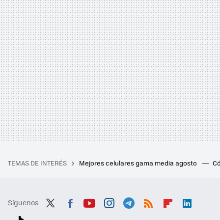
TEMAS DE INTERÉS
Mejores celulares gama media agosto
Có
Síguenos
Twit
Fac
You
Inst
Tele
RSS
Flip
Link