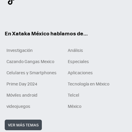
ter
ebo
tub
agr
gra
boa
edI
Tikt
ok
e
am
m
rd
n
ok
En Xataka México hablamos de...
Investigación
Análisis
Cazando Gangas Mexico
Especiales
Celulares y Smartphones
Aplicaciones
Prime Day 2024
Tecnología en México
Móviles android
Telcel
videojuegos
México
VER MÁS TEMAS