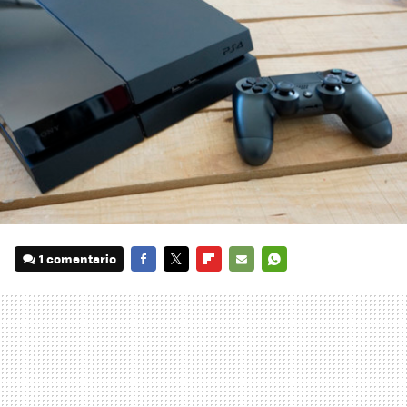
1 comentario
FACEBOOK
TWITTER
FLIPBOARD
E-
WHATSAPP
MAIL