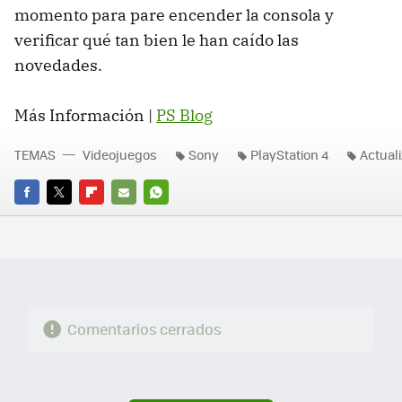
momento para pare encender la consola y
verificar qué tan bien le han caído las
novedades.
Más Información |
PS Blog
TEMAS
Videojuegos
Sony
PlayStation 4
Actual
FACEBOOK
TWITTER
FLIPBOARD
E-
WHATSAPP
MAIL
Comentarios cerrados