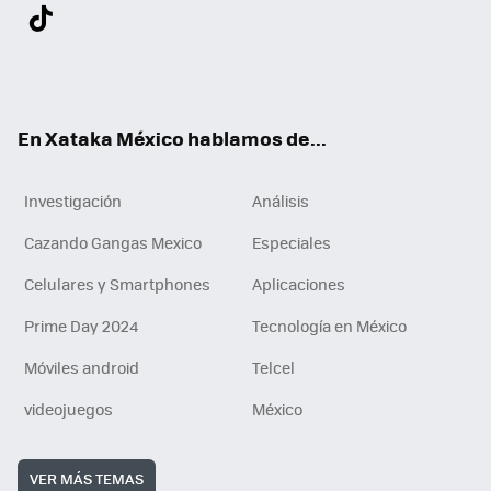
Twit
Fac
You
Inst
Tele
RSS
Flip
Link
ter
ebo
tub
agr
gra
boa
edI
Tikt
ok
e
am
m
rd
n
ok
En Xataka México hablamos de...
Investigación
Análisis
Cazando Gangas Mexico
Especiales
Celulares y Smartphones
Aplicaciones
Prime Day 2024
Tecnología en México
Móviles android
Telcel
videojuegos
México
VER MÁS TEMAS