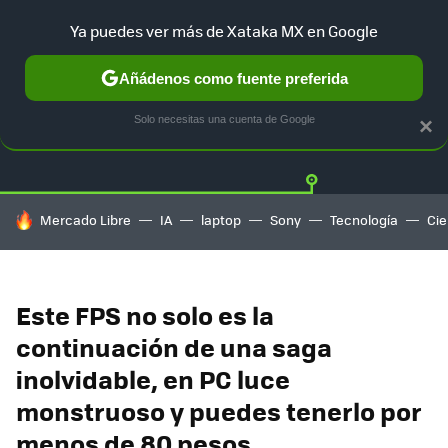
Ya puedes ver más de Xataka MX en Google
Añádenos como fuente preferida
Twitter
Fa
PLAYSTATION
XBOX
NINTENDO
Solo necesitas una cuenta de Google
×
HOY SE HABLA DE
Mercado Libre
IA
laptop
Sony
Tecnología
Cie
Este FPS no solo es la
continuación de una saga
inolvidable, en PC luce
monstruoso y puedes tenerlo por
menos de 80 pesos