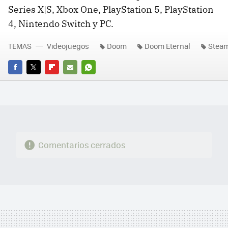
Series X|S, Xbox One, PlayStation 5, PlayStation
4, Nintendo Switch y PC.
TEMAS
Videojuegos
Doom
Doom Eternal
Stea
FACEBOOK
TWITTER
FLIPBOARD
E-
WHATSAPP
MAIL
Comentarios cerrados