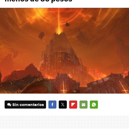
Sin comentarios
FACEBOOK
TWITTER
FLIPBOARD
E-
WHATSAPP
MAIL