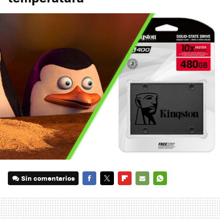
Sin comentarios
FACEBOOK
TWITTER
FLIPBOARD
E-
WHATSAPP
MAIL