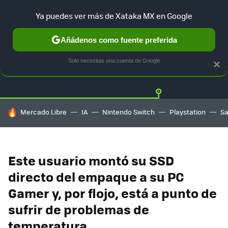
Ya puedes ver más de Xataka MX en Google
Añádenos como fuente preferida
Twitter
Fa
PLAYSTATION
XBOX
NINTENDO
Solo necesitas una cuenta de Google
×
HOY SE HABLA DE
Mercado Libre
IA
Nintendo Switch
Playstation
S
Este usuario montó su SSD
directo del empaque a su PC
Gamer y, por flojo, está a punto de
sufrir de problemas de
temperatura