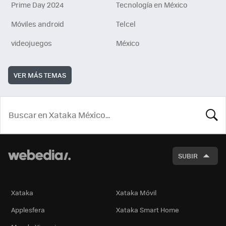
Prime Day 2024
Tecnología en México
Móviles android
Telcel
videojuegos
México
VER MÁS TEMAS
BUSCA
SUBIR
Xataka
Xataka Móvil
Applesfera
Xataka Smart Home