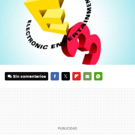
Sin comentarios
FACEBOOK
TWITTER
FLIPBOARD
E-
WHATSAPP
MAIL