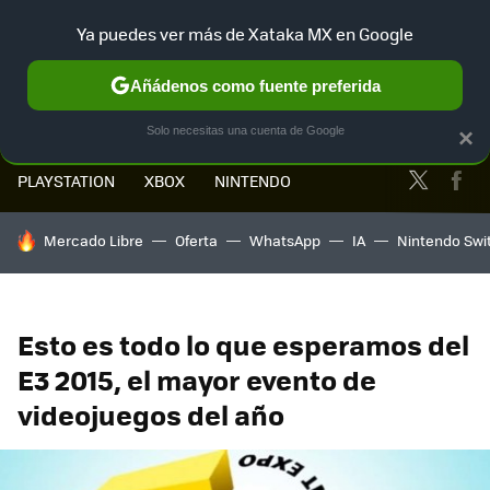
Ya puedes ver más de Xataka MX en Google
MENÚ
NUEVO
Añádenos como fuente preferida
Solo necesitas una cuenta de Google
×
Twitter
Fa
PLAYSTATION
XBOX
NINTENDO
HOY SE HABLA DE
Mercado Libre
Oferta
WhatsApp
IA
Nintendo Swi
Esto es todo lo que esperamos del
E3 2015, el mayor evento de
videojuegos del año