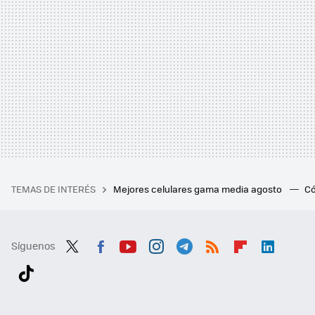
TEMAS DE INTERÉS
Mejores celulares gama media agosto
Có
Síguenos
Twit
Fac
You
Inst
Tele
RSS
Flip
Link
ter
ebo
tub
agr
gra
boa
edI
Tikt
ok
e
am
m
rd
n