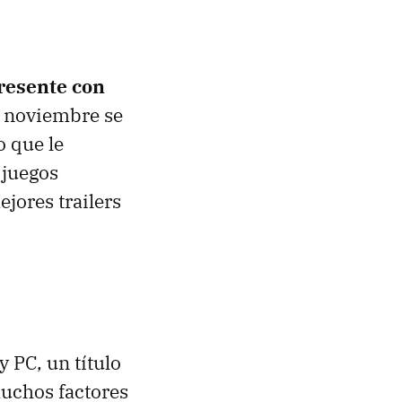
resente con
a noviembre se
o que le
 juegos
jores trailers
 PC, un título
muchos factores