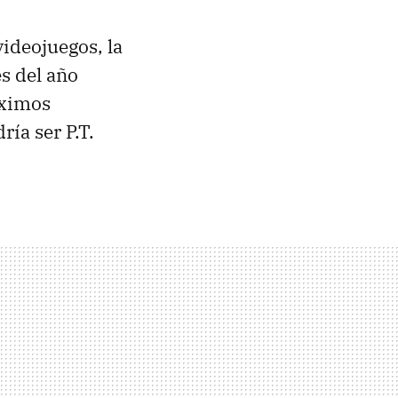
ideojuegos, la
s del año
óximos
ía ser P.T.