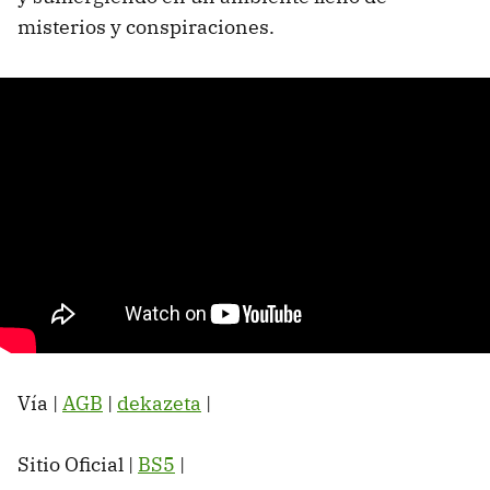
misterios y conspiraciones.
Vía |
AGB
|
dekazeta
|
Sitio Oficial |
BS5
|