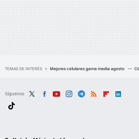
TEMAS DE INTERÉS
Mejores celulares gama media agosto
Có
Síguenos
Twit
Fac
You
Inst
Tele
RSS
Flip
Link
ter
ebo
tub
agr
gra
boa
edI
Tikt
ok
e
am
m
rd
n
ok