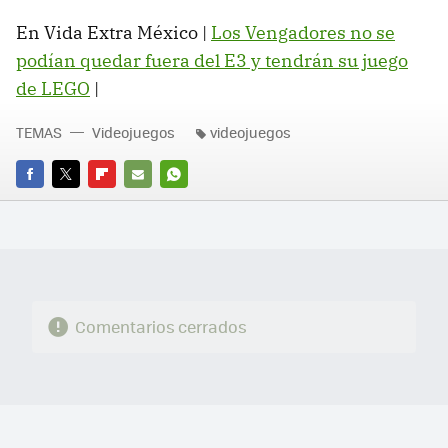
En Vida Extra México |
Los Vengadores no se
podían quedar fuera del E3 y tendrán su juego
de LEGO
‏|
TEMAS
Videojuegos
videojuegos
FACEBOOK
TWITTER
FLIPBOARD
E-
WHATSAPP
MAIL
Comentarios cerrados