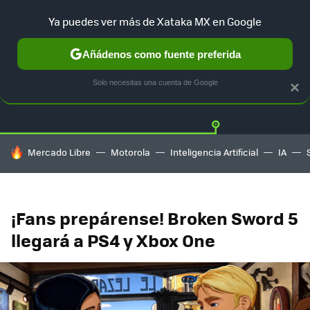
Ya puedes ver más de Xataka MX en Google
Añádenos como fuente preferida
Twitter
Fa
PLAYSTATION
XBOX
NINTENDO
Solo necesitas una cuenta de Google
×
HOY SE HABLA DE
Mercado Libre
Motorola
Inteligencia Artificial
IA
¡Fans prepárense! Broken Sword 5
llegará a PS4 y Xbox One