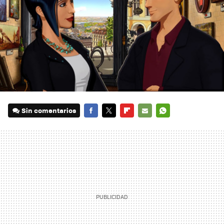
Sin comentarios
FACEBOOK
TWITTER
FLIPBOARD
E-
WHATSAPP
MAIL