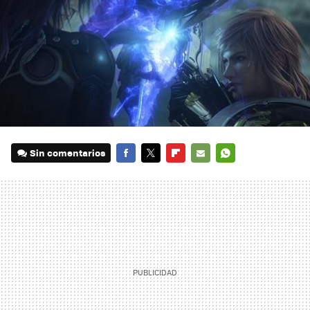
Sin comentarios
FACEBOOK
TWITTER
FLIPBOARD
E-
WHATSAPP
MAIL