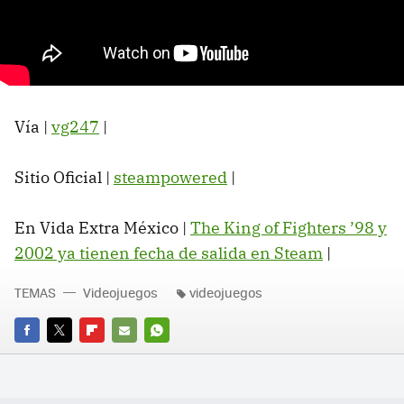
Vía |
vg247
|
Sitio Oficial |
steampowered
|
En Vida Extra México |
The King of Fighters ’98 y
2002 ya tienen fecha de salida en Steam
|
TEMAS
Videojuegos
videojuegos
FACEBOOK
TWITTER
FLIPBOARD
E-
WHATSAPP
MAIL