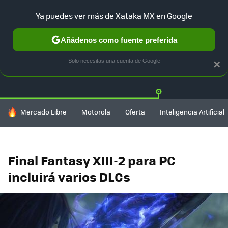
Ya puedes ver más de Xataka MX en Google
Añádenos como fuente preferida
Twitter
Fa
PLAYSTATION
XBOX
NINTENDO
Solo necesitas una cuenta de Google
×
HOY SE HABLA DE
Mercado Libre
Motorola
Oferta
Inteligencia Artificial
Final Fantasy XIII-2 para PC
incluirá varios DLCs