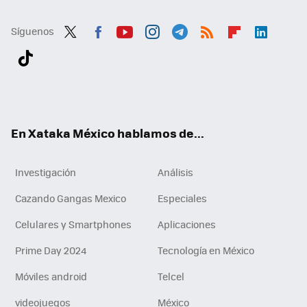
Síguenos
Twit
Fac
You
Inst
Tele
RSS
Flip
Link
ter
ebo
tub
agr
gra
boa
edI
Tikt
ok
e
am
m
rd
n
ok
En Xataka México hablamos de...
Investigación
Análisis
Cazando Gangas Mexico
Especiales
Celulares y Smartphones
Aplicaciones
Prime Day 2024
Tecnología en México
Móviles android
Telcel
videojuegos
México