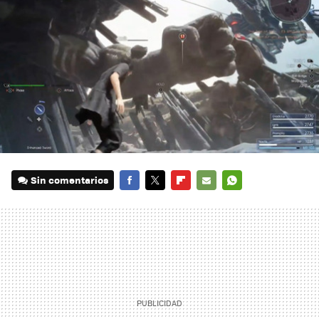
Sin comentarios
FACEBOOK
TWITTER
FLIPBOARD
E-
WHATSAPP
MAIL