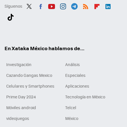
Síguenos
Twit
Fac
You
Inst
Tele
RSS
Flip
Link
ter
ebo
tub
agr
gra
boa
edI
Tikt
ok
e
am
m
rd
n
ok
En Xataka México hablamos de...
Investigación
Análisis
Cazando Gangas Mexico
Especiales
Celulares y Smartphones
Aplicaciones
Prime Day 2024
Tecnología en México
Móviles android
Telcel
videojuegos
México