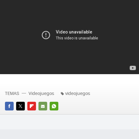
TEMAS
Videojuegos
videojuegos
FACEBOOK
TWITTER
FLIPBOARD
E-
WHATSAPP
MAIL