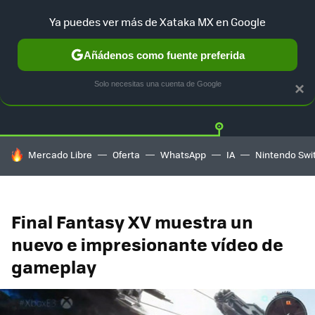
Ya puedes ver más de Xataka MX en Google
Añádenos como fuente preferida
Twitter
Fa
PLAYSTATION
XBOX
NINTENDO
Solo necesitas una cuenta de Google
×
HOY SE HABLA DE
Mercado Libre
Oferta
WhatsApp
IA
Nintendo Swi
Final Fantasy XV muestra un
nuevo e impresionante vídeo de
gameplay