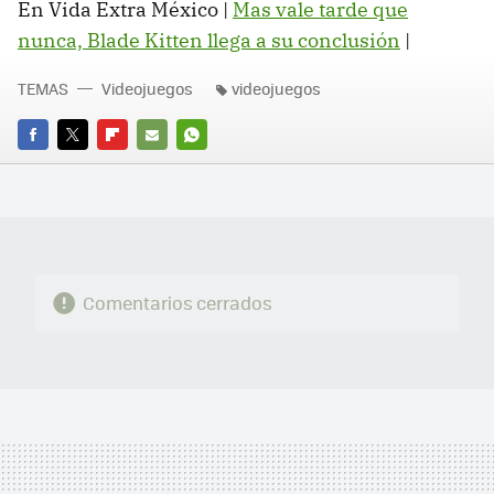
En Vida Extra México |
Mas vale tarde que
nunca, Blade Kitten llega a su conclusión
‏|
TEMAS
Videojuegos
videojuegos
FACEBOOK
TWITTER
FLIPBOARD
E-
WHATSAPP
MAIL
Comentarios cerrados