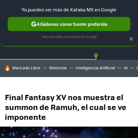
Ya puedes ver más de Xataka MX en Google
Añádenos como fuente preferida
Twitter
Fa
PLAYSTATION
XBOX
NINTENDO
Solo necesitas una cuenta de Google
×
HOY SE HABLA DE
Mercado Libre
Motorola
Inteligencia Artificial
IA
Final Fantasy XV nos muestra el
summon de Ramuh, el cual se ve
imponente