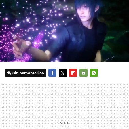
Sin comentarios
FACEBOOK
TWITTER
FLIPBOARD
E-
WHATSAPP
MAIL