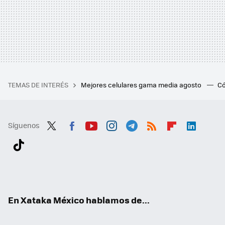
TEMAS DE INTERÉS
Mejores celulares gama media agosto
Có
Síguenos
Twit
Fac
You
Inst
Tele
RSS
Flip
Link
ter
ebo
tub
agr
gra
boa
edI
Tikt
ok
e
am
m
rd
n
ok
En Xataka México hablamos de...