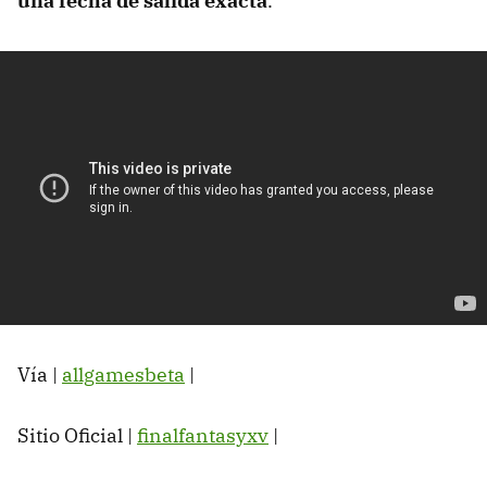
una fecha de salida exacta
.
Vía |
allgamesbeta
|
Sitio Oficial |
finalfantasyxv
|