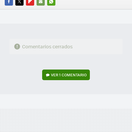
FACEBOOK
TWITTER
FLIPBOARD
E-
WHATSAPP
MAIL
Comentarios cerrados
VER
1 COMENTARIO