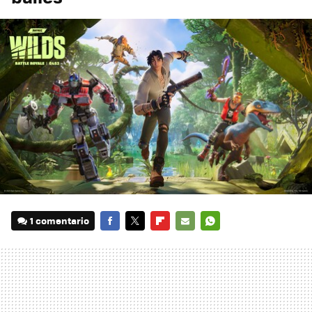
1 comentario
FACEBOOK
TWITTER
FLIPBOARD
E-
WHATSAPP
MAIL