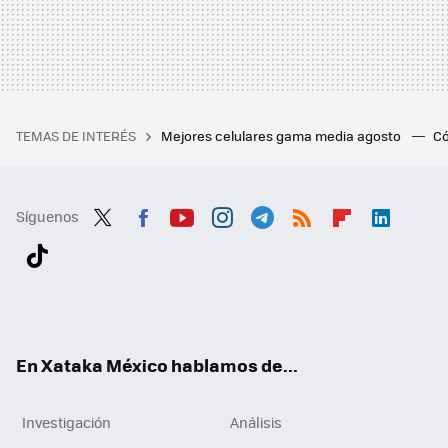
TEMAS DE INTERÉS
Mejores celulares gama media agosto
Có
Síguenos
Twit
Fac
You
Inst
Tele
RSS
Flip
Link
ter
ebo
tub
agr
gra
boa
edI
Tikt
ok
e
am
m
rd
n
ok
En Xataka México hablamos de...
Investigación
Análisis