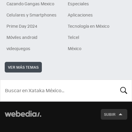
Cazando Gangas Mexico
Especiales
Celulares y Smartphones
Aplicaciones
Prime Day 2024
Tecnología en México
Móviles android
Telcel
videojuegos
México
VER MÁS TEMAS
BUSCA
SUBIR