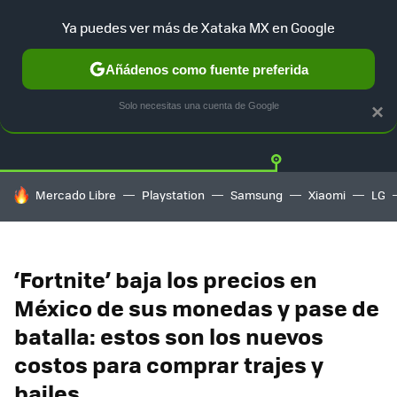
Ya puedes ver más de Xataka MX en Google
Añádenos como fuente preferida
Twitter
Fa
PLAYSTATION
XBOX
NINTENDO
Solo necesitas una cuenta de Google
×
HOY SE HABLA DE
Mercado Libre
Playstation
Samsung
Xiaomi
LG
‘Fortnite’ baja los precios en
México de sus monedas y pase de
batalla: estos son los nuevos
costos para comprar trajes y
bailes