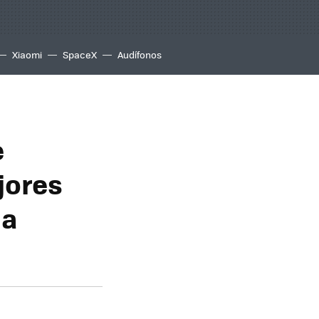
Xiaomi
SpaceX
Audífonos
e
jores
na