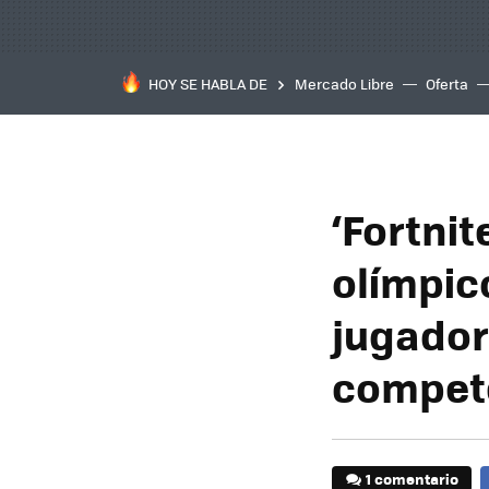
HOY SE HABLA DE
Mercado Libre
Oferta
‘Fortnit
olímpic
jugador
compete
1 comentario