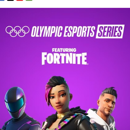
FACEBOOK
TWITTER
FLIPBOARD
E-
MAIL