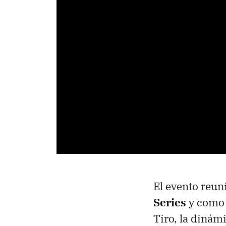
El evento reun
Series
y como 
Tiro, la dinámi