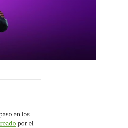
paso en los
creado
por el