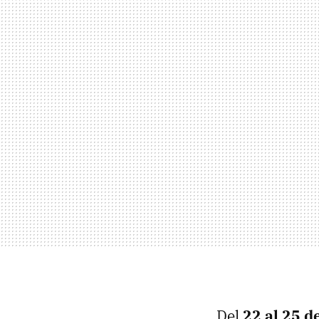
Del
22 al 25 d