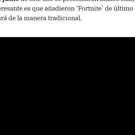
teresante es que añadieron ‘Fortnite’ de últi
ará de la manera tradicional.