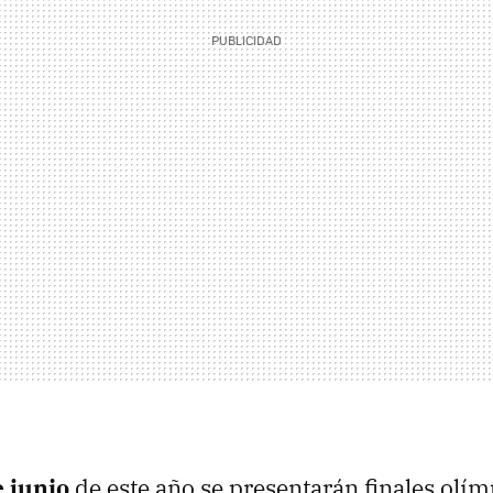
e junio
de este año se presentarán finales olí