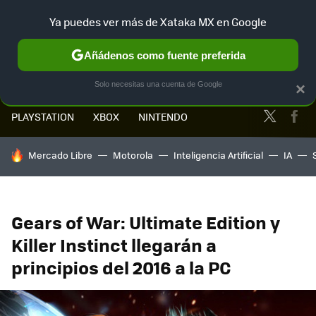
Ya puedes ver más de Xataka MX en Google
MENÚ
NUEVO
Añádenos como fuente preferida
Solo necesitas una cuenta de Google
×
Twitter
Fa
PLAYSTATION
XBOX
NINTENDO
HOY SE HABLA DE
Mercado Libre
Motorola
Inteligencia Artificial
IA
Gears of War: Ultimate Edition y
Killer Instinct llegarán a
principios del 2016 a la PC