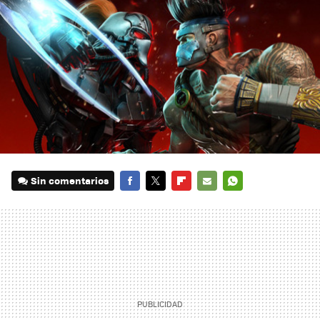
Sin comentarios
FACEBOOK
TWITTER
FLIPBOARD
E-
WHATSAPP
MAIL