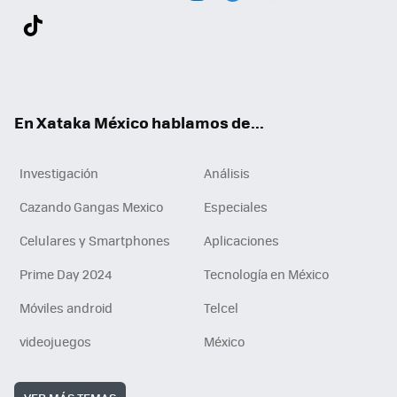
Twit
Fac
You
Inst
Tele
RSS
Flip
Link
ter
ebo
tub
agr
gra
boa
edI
Tikt
ok
e
am
m
rd
n
ok
En Xataka México hablamos de...
Investigación
Análisis
Cazando Gangas Mexico
Especiales
Celulares y Smartphones
Aplicaciones
Prime Day 2024
Tecnología en México
Móviles android
Telcel
videojuegos
México