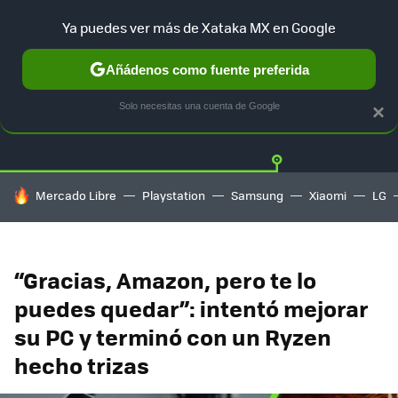
Ya puedes ver más de Xataka MX en Google
Añádenos como fuente preferida
Twitter
Fa
PLAYSTATION
XBOX
NINTENDO
Solo necesitas una cuenta de Google
×
HOY SE HABLA DE
Mercado Libre
Playstation
Samsung
Xiaomi
LG
“Gracias, Amazon, pero te lo
puedes quedar”: intentó mejorar
su PC y terminó con un Ryzen
hecho trizas