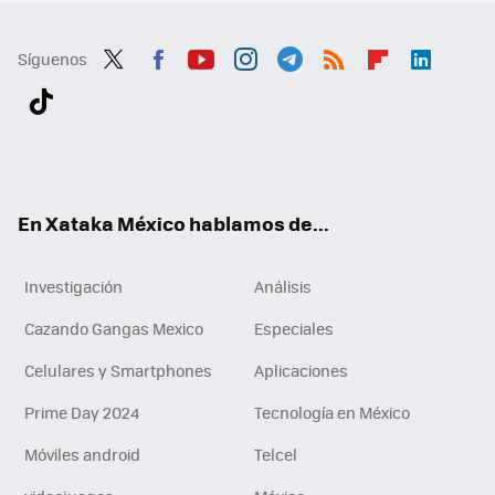
Síguenos
Twit
Fac
You
Inst
Tele
RSS
Flip
Link
ter
ebo
tub
agr
gra
boa
edI
Tikt
ok
e
am
m
rd
n
ok
En Xataka México hablamos de...
Investigación
Análisis
Cazando Gangas Mexico
Especiales
Celulares y Smartphones
Aplicaciones
Prime Day 2024
Tecnología en México
Móviles android
Telcel