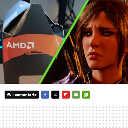
1 comentario
FACEBOOK
TWITTER
FLIPBOARD
E-
WHATSAPP
MAIL