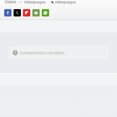
TEMAS
Videojuegos
videojuegos
FACEBOOK
TWITTER
FLIPBOARD
E-
WHATSAPP
MAIL
Comentarios cerrados