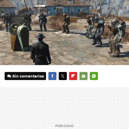
Sin comentarios
FACEBOOK
TWITTER
FLIPBOARD
E-
WHATSAPP
MAIL