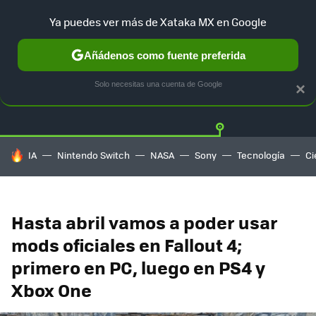
Ya puedes ver más de Xataka MX en Google
Añádenos como fuente preferida
Twitter
Fa
PLAYSTATION
XBOX
NINTENDO
Solo necesitas una cuenta de Google
×
HOY SE HABLA DE
IA
Nintendo Switch
NASA
Sony
Tecnología
Ci
Hasta abril vamos a poder usar
mods oficiales en Fallout 4;
primero en PC, luego en PS4 y
Xbox One