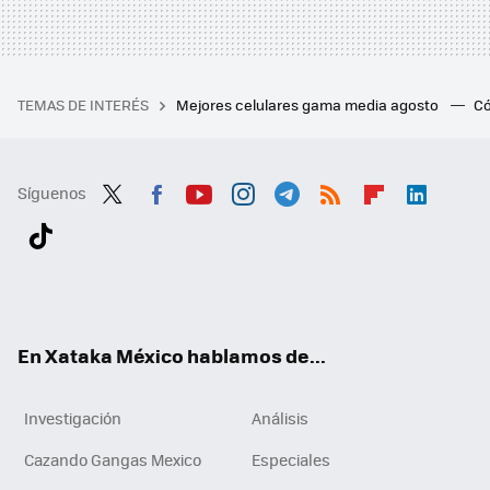
TEMAS DE INTERÉS
Mejores celulares gama media agosto
Có
Síguenos
Twit
Fac
You
Inst
Tele
RSS
Flip
Link
ter
ebo
tub
agr
gra
boa
edI
Tikt
ok
e
am
m
rd
n
ok
En Xataka México hablamos de...
Investigación
Análisis
Cazando Gangas Mexico
Especiales